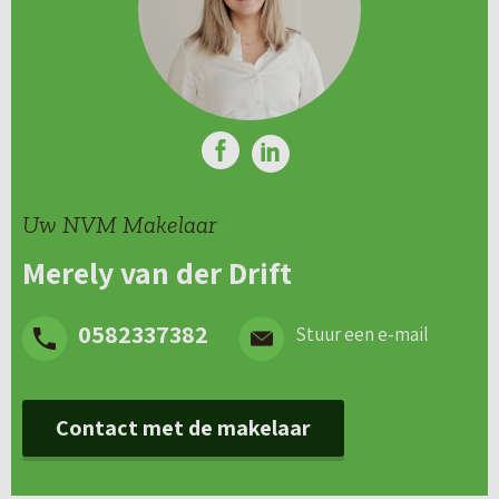
Uw NVM Makelaar
Merely van der Drift
0582337382
Stuur een e-mail
Contact met de makelaar