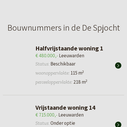
Bouwnummers in de De Spjocht
Halfvrijstaande woning 1
€ 480.000,-
Leeuwarden
Beschikbaar
Status:
2
115 m
woonoppervlakte:
2
218 m
perceeloppervlakte:
Vrijstaande woning 14
€ 715.000,-
Leeuwarden
Onder optie
Status: