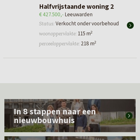
Halfvrijstaande woning 2
€ 427.500,-
Leeuwarden
Verkocht onder voorbehoud
Status:
2
115 m
woonoppervlakte:
2
218 m
perceeloppervlakte:
L
In 8 stappen naar een
e
nieuwbouwhuis
e
s