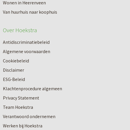
n
Wonen in Heerenveen
p
n
Van huurhuis naar koophuis
p
i
e
e
Over Hoekstra
n
u
n
Antidiscriminatiebeleid
w
a
Algemene voorwaarden
b
a
Cookiebeleid
o
r
Disclaimer
u
e
ESG-Beleid
w
e
Klachtenprocedure algemeen
n
n
Privacy Statement
a
n
Team Hoekstra
a
Makelaardij
i
Verantwoord ondernemen
r
e
Werken bij Hoekstra