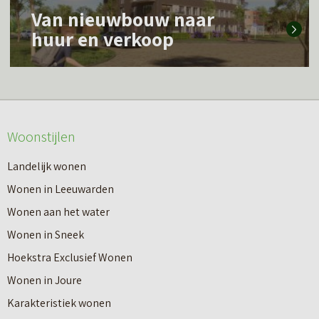
L
m
Van nieuwbouw naar
e
e
huur en verkoop
e
e
s
r
m
o
e
v
Woonstijlen
e
e
r
Landelijk wonen
r
o
Wonen in Leeuwarden
I
v
Wonen aan het water
n
e
Wonen in Sneek
8
r
Hoekstra Exclusief Wonen
s
V
Wonen in Joure
t
a
Karakteristiek wonen
a