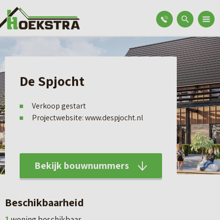
De Spjocht
Verkoop gestart
Projectwebsite: www.despjocht.nl
Bekijk bouwnummers
Beschikbaarheid
1
woning beschikbaar