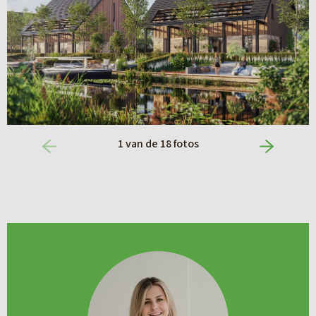
je dan in via de projectwebsite.
1
van de
18
fotos