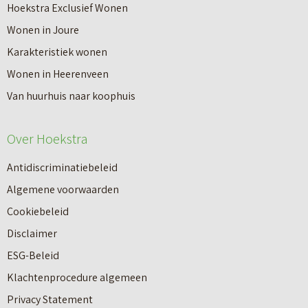
r
Hoekstra Exclusief Wonen
s
V
Wonen in Joure
t
a
Karakteristiek wonen
a
n
Wonen in Heerenveen
p
n
Van huurhuis naar koophuis
p
i
e
e
Over Hoekstra
n
u
n
Antidiscriminatiebeleid
w
a
Algemene voorwaarden
b
a
Cookiebeleid
o
r
Disclaimer
u
e
ESG-Beleid
w
e
Klachtenprocedure algemeen
n
n
Privacy Statement