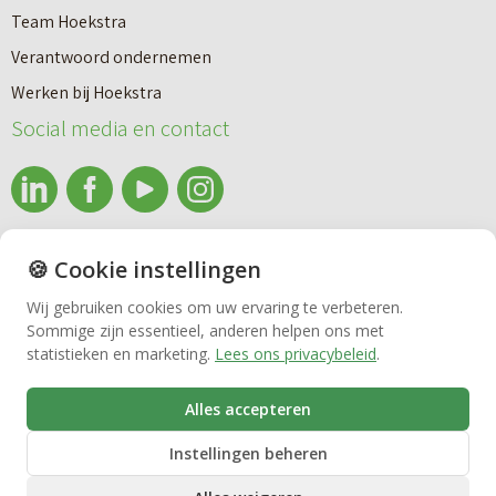
a
n
Team Hoekstra
a
Makelaardij
i
Verantwoord ondernemen
r
e
Werken bij Hoekstra
h
Nieuwbouw
u
Social media en contact
u
w
u
b
Huren
r
o
e
info@makelaardijhoekstra.nl
u
🍪 Cookie instellingen
Bedrijfsmakelaardij
n
Alle contactgegevens
w
Wij gebruiken cookies om uw ervaring te verbeteren.
v
Sommige zijn essentieel, anderen helpen ons met
Bekijk de laatste nieuwsbrief van Makelaardij Hoekstra
h
Vastgoedbeheer
statistieken en marketing.
Lees ons privacybeleid
.
e
Inschrijven nieuwsbrief Makelaardij Hoekstra
u
r
i
Alles accepteren
VvE beheer
k
s
Instellingen beheren
o