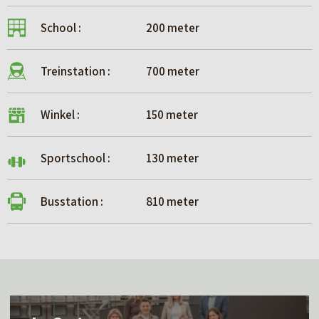
School :
200 meter
Treinstation :
700 meter
Winkel :
150 meter
Sportschool :
130 meter
Busstation :
810 meter
L