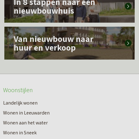
In 8 stappen naar een
e
nieuwbouwhuis
e
s
L
m
Van nieuwbouw naar
e
e
huur en verkoop
e
e
s
r
m
o
e
v
Woonstijlen
e
e
r
Landelijk wonen
r
o
Wonen in Leeuwarden
I
v
Wonen aan het water
n
e
Wonen in Sneek
8