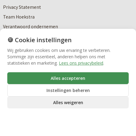
Privacy Statement
Team Hoekstra
Huren
Verantwoord ondernemen
Werken bij Hoekstra
🍪 Cookie instellingen
Bedrijfsmakelaardij
Social media en contact
Wij gebruiken cookies om uw ervaring te verbeteren.
Sommige zijn essentieel, anderen helpen ons met
Vastgoedbeheer
statistieken en marketing.
Lees ons privacybeleid
.
Alles accepteren
info@makelaardijhoekstra.nl
VvE beheer
Instellingen beheren
Alle contactgegevens
Bekijk de laatste nieuwsbrief van Makelaardij Hoekstra
Alles weigeren
Zorgwoningen
Inschrijven nieuwsbrief Makelaardij Hoekstra