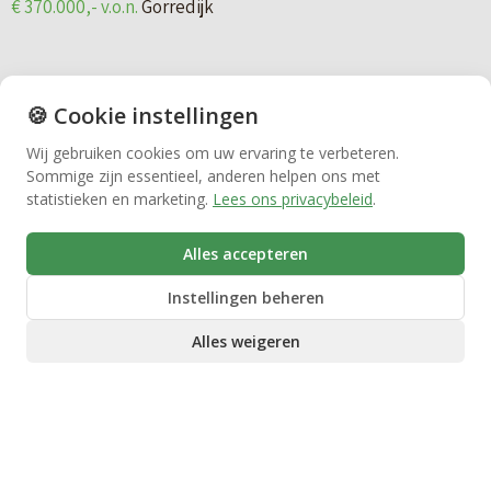
o
e
g
r
Huren
k
i
r
i
n
e
🍪 Cookie instellingen
j
Bedrijfsmakelaardij
a
n
k
Wij gebruiken cookies om uw ervaring te verbeteren.
v
4
Sommige zijn essentieel, anderen helpen ons met
d
Vastgoedbeheer
a
statistieken en marketing.
Lees ons privacybeleid
.
2
e
n
Alles accepteren
d
G
VvE beheer
e
Instellingen beheren
o
Vrije kavel 80 (De Vrieswijck)
t
r
Alles weigeren
€ 370.000,- v.o.n.
Gorredijk
Zorgwoningen
a
r
i
e
l
d
ONDER BOD
p
i
Droogstraat 14B