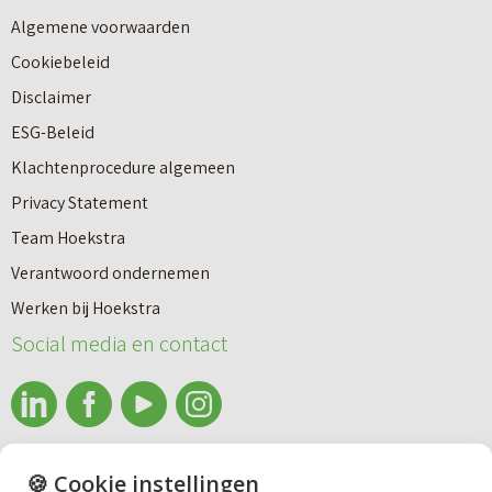
Algemene voorwaarden
Cookiebeleid
Disclaimer
ESG-Beleid
Klachtenprocedure algemeen
Privacy Statement
Team Hoekstra
Makelaardij
Verantwoord ondernemen
Werken bij Hoekstra
Nieuwbouw
Social media en contact
Huren
info@makelaardijhoekstra.nl
🍪 Cookie instellingen
Bedrijfsmakelaardij