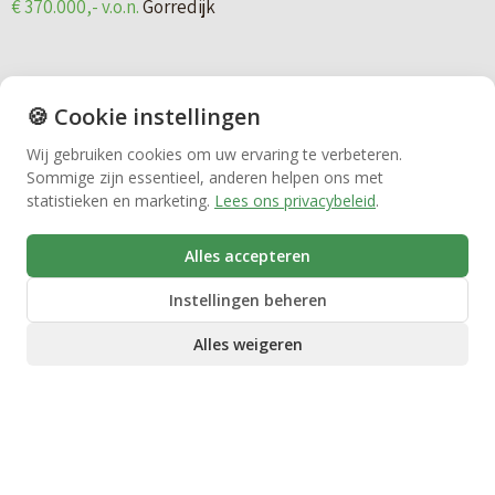
o
e
g
r
Huren
k
i
r
i
n
e
🍪 Cookie instellingen
j
Bedrijfsmakelaardij
a
n
k
Wij gebruiken cookies om uw ervaring te verbeteren.
v
4
Sommige zijn essentieel, anderen helpen ons met
d
Vastgoedbeheer
a
statistieken en marketing.
Lees ons privacybeleid
.
2
e
n
Alles accepteren
d
G
VvE beheer
e
Instellingen beheren
o
Vrije kavel 80 (De Vrieswijck)
t
r
Alles weigeren
€ 370.000,- v.o.n.
Gorredijk
Zorgwoningen
a
r
i
e
l
d
ONDER BOD
p
i
Droogstraat 14B