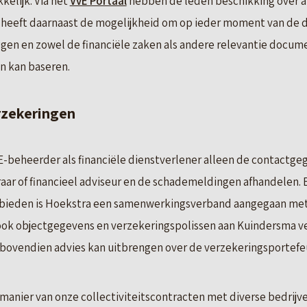
kelijk. Via het
VvE Portaal
hebben de leden beschikking over al
 heeft daarnaast de mogelijkheid om op ieder moment van de 
ggen en zowel de financiële zaken als andere relevantie docu
en kan baseren.
rzekeringen
-beheerder als financiële dienstverlener alleen de contactge
ar of financieel adviseur en de schademeldingen afhandelen. 
nbieden is Hoekstra een samenwerkingsverband aangegaan met
ook objectgegevens en verzekeringspolissen aan Kuindersma 
ovendien advies kan uitbrengen over de verzekeringsportefeui
 manier van onze collectiviteitscontracten met diverse bedrijven