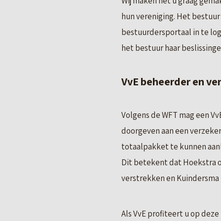
Wij maken het u graag gemak
hun vereniging. Het bestuur
bestuurdersportaal in te lo
het bestuur haar beslissing
VvE beheerder en ve
Volgens de WFT mag een VvE
doorgeven aan een verzekera
totaalpakket te kunnen aa
Dit betekent dat Hoekstra 
verstrekken en Kuindersma b
Als VvE profiteert u op deze