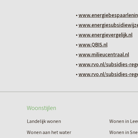
•
www.energiebespaarlenin
•
www.energiesubsidiewijze
•
www.energievergelijk.nl
•
www.QBIS.nl
•
www.milieucentraal.nl
•
www.rvo.nl/subsidies-reg
•
www.rvo.nl/subsidies-reg
Woonstijlen
Landelijk wonen
Wonen in Le
Wonen aan het water
Wonen in Sne