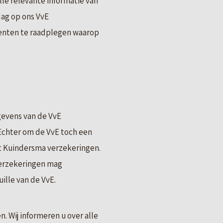
le relevante informatie van
dag op ons VvE
menten te raadplegen waarop
gevens van de VvE
Echter om de VvE toch een
 Kuindersma verzekeringen.
verzekeringen mag
lle van de VvE.
. Wij informeren u over alle