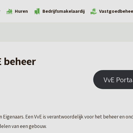
w
Huren
Bedrijfsmakelaardij
Vastgoedbehee
E beheer
VvE Porta
n Eigenaars. Een VvE is verantwoordelijk voor het beheer en on
elen van een gebouw.