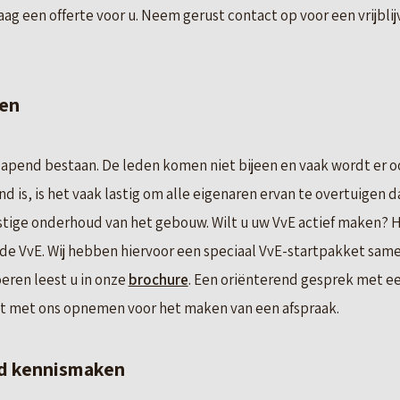
g een offerte voor u. Neem gerust contact op voor een vrijbli
ren
apend bestaan. De leden komen niet bijeen en vaak wordt er o
d is, is het vaak lastig om alle eigenaren ervan te overtuigen
stige onderhoud van het gebouw. Wilt u uw VvE actief maken? 
n de VvE. Wij hebben hiervoor een speciaal VvE-startpakket sam
eren leest u in onze
brochure
. Een oriënterend gesprek met e
tact met ons opnemen voor het maken van een afspraak.
end kennismaken