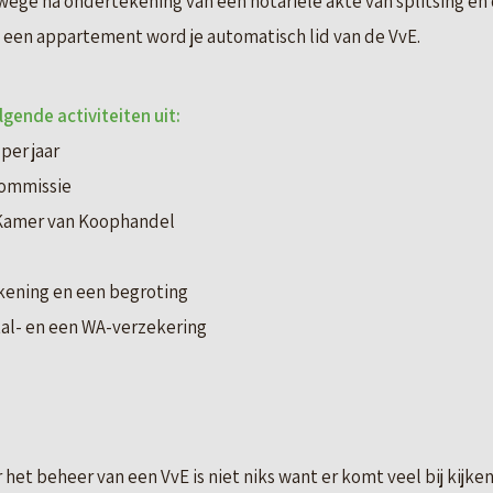
ege na ondertekening van een notariële akte van splitsing en de
n een appartement word je automatisch lid van de VvE.
lgende activiteiten uit:
per jaar
commissie
e Kamer van Koophandel
ekening en een begroting
tal- en een WA-verzekering
t beheer van een VvE is niet niks want er komt veel bij kijken.