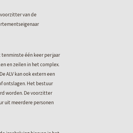
voorzitter van de
ppartementseigenaar
 tenminste één keer per jaar
en en zeilen in het complex.
 De ALV kan ook extern een
f ontslagen. Het bestuur
rd worden. De voorzitter
uur uit meerdere personen