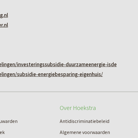
g.nl
r.nl
elingen/investeringssubsidie-duurzameenergie-isde
elingen/subsidie-energiebesparing-eigenhuis/
Over Hoekstra
euwarden
Antidiscriminatiebeleid
ek
Algemene voorwaarden