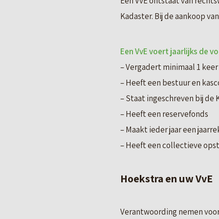
Een VvE ontstaat van rechtsw
Kadaster. Bij de aankoop va
Een VvE voert jaarlijks de vo
– Vergadert minimaal 1 keer 
– Heeft een bestuur en kas
– Staat ingeschreven bij d
– Heeft een reservefonds
– Maakt ieder jaar een jaarr
– Heeft een collectieve ops
Hoekstra en uw VvE
Verantwoording nemen voor he