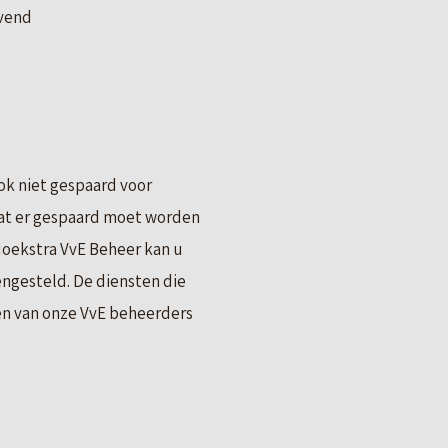
jvend
ok niet gespaard voor
 dat er gespaard moet worden
Hoekstra VvE Beheer kan u
engesteld. De diensten die
en van onze VvE beheerders