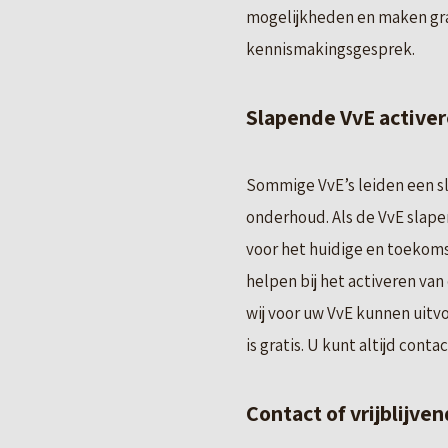
mogelijkheden en maken graa
kennismakingsgesprek.
Slapende VvE active
Sommige VvE’s leiden een sl
onderhoud. Als de VvE slapen
voor het huidige en toekom
helpen bij het activeren va
wij voor uw VvE kunnen uitvo
is gratis. U kunt altijd con
Contact of vrijblijv