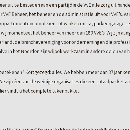
er uit te besteden aan een partij die de VvE alle zorg uit hand
 VvE Beheer, het beheer en de administratie uit voor VvE’s. Van
 appartementencomplexen tot winkelcentra, parkeergarages e
wij momenteel het beheer van meer dan 180 VvE’s. Wij zijn aang
nd, de branchevereniging voor ondernemingen die professio
e in het Noorden zijn wij ook werkzaam in andere delen van h
betekenen? Kortgezegd: alles. We hebben meer dan 37 jaar kenn
We zijn één van de weinige organisaties die een totaalpakket a
ier
vindt u het complete takenpakket.