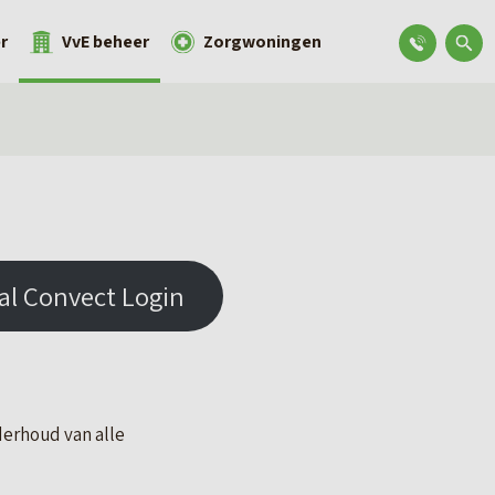
r
VvE beheer
Zorgwoningen
al Convect Login
derhoud van alle