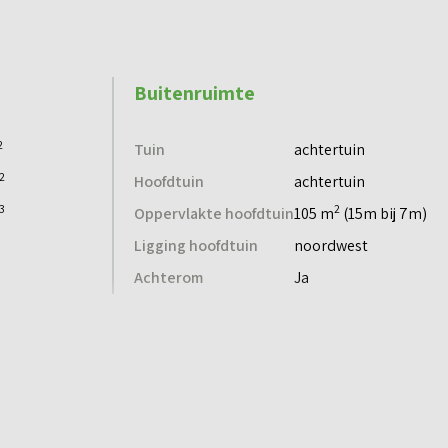
Buitenruimte
2
Tuin
achtertuin
2
Hoofdtuin
achtertuin
3
2
Oppervlakte hoofdtuin
105 m
(15m bij 7m)
Ligging hoofdtuin
noordwest
Achterom
Ja