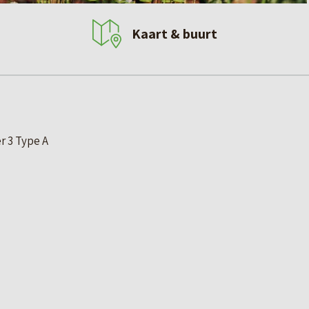
Kaart & buurt
r 3 Type A
m² water)
zolder
t water