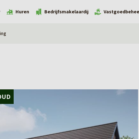
w
Huren
Bedrijfsmakelaardij
Vastgoedbehee
ing
OUD