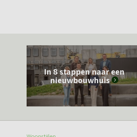
L
e
In 8 stappen naar een
e
nieuwbouwhuis
s
m
e
e
r
o
Woonstijlen