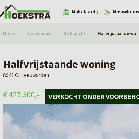
Makelaardij
Nieuwbou
Home
Nieuwbouw
De Spjocht
Halfvrijstaande won
Halfvrijstaande woning
8941 CL Leeuwarden
€ 427.500,-
VERKOCHT ONDER VOORBEH