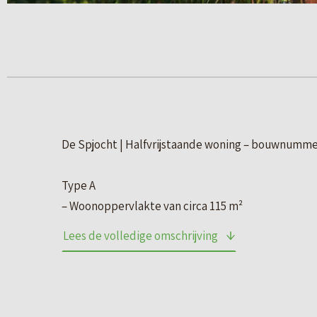
De Spjocht | Halfvrijstaande woning – bouwnumme
Type A
– Woonoppervlakte van circa 115 m²
– Kaveloppervlakte van circa 218 m² (waarvan 26 
Lees de volledige omschrijving
– 3 Slaapkamers en een vaste trap naar een ruime 
– Achtertuin op het noordwesten en direct aan he
– Entree aan de voorzijde
– Geschakelde berging van 5 m²