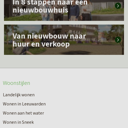
In 8 stappen naar een
e
nieuwbouwhuis
e
s
L
m
Van nieuwbouw naar
e
e
huur en verkoop
e
e
s
r
m
o
e
v
Woonstijlen
e
e
r
Landelijk wonen
r
o
Wonen in Leeuwarden
I
v
Wonen aan het water
n
e
Wonen in Sneek
8