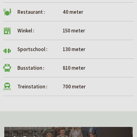
Restaurant :
40 meter
Winkel :
150 meter
Sportschool :
130 meter
Busstation :
810 meter
Treinstation :
700 meter
L