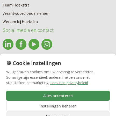
a
n
Team Hoekstra
a
Makelaardij
i
Verantwoord ondernemen
r
e
Werken bij Hoekstra
h
Nieuwbouw
u
Social media en contact
u
w
u
b
Huren
r
o
e
info@makelaardijhoekstra.nl
u
🍪 Cookie instellingen
Bedrijfsmakelaardij
n
Alle contactgegevens
w
Wij gebruiken cookies om uw ervaring te verbeteren.
v
Sommige zijn essentieel, anderen helpen ons met
Bekijk de laatste nieuwsbrief van Makelaardij Hoekstra
h
Vastgoedbeheer
statistieken en marketing.
Lees ons privacybeleid
.
e
Inschrijven nieuwsbrief Makelaardij Hoekstra
u
r
i
Alles accepteren
VvE beheer
k
s
Instellingen beheren
o