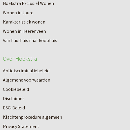
r
Hoekstra Exclusief Wonen
s
V
Wonen in Joure
t
a
Karakteristiek wonen
a
n
Wonen in Heerenveen
p
n
Van huurhuis naar koophuis
p
i
e
e
Over Hoekstra
n
u
n
Antidiscriminatiebeleid
w
a
Algemene voorwaarden
b
a
Cookiebeleid
o
r
Disclaimer
u
e
ESG-Beleid
w
e
Klachtenprocedure algemeen
n
n
Privacy Statement