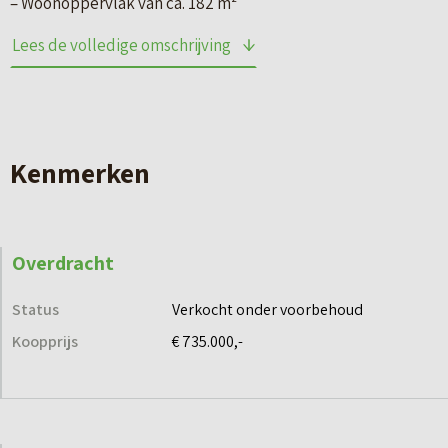
– Woonoppervlak van ca. 182 m²
– Fraaie architectonische overstek
Lees de volledige omschrijving
– 4 Slaapkamers en badkamer met sanitair en tegels
– Vaste trap naar een ruime zolder
– Zijentree en openslaande deuren naar voor- en achtertuin
– Berging van 11 m² aan de straatzijde
Kenmerken
– Naast de berging een parkeerplaats op eigen terrein met
een pergola
– 6 zonnepanelen
Overdracht
Deze vrijstaande woningen hebben niet één maar twee
Status
Verkocht onder voorbehoud
tuinen. De woningen liggen aan een openbaar wandelpad
Koopprijs
€ 735.000,-
langs de waterkant. Even dat pad oversteken en je staat in
je eigen overtuin, pal aan het water. Hier geniet je van een
onbelemmerd uitzicht over de vaart. Daarnaast heb je een
grote op het zuiden gerichte privé tuin aan de straatkant.