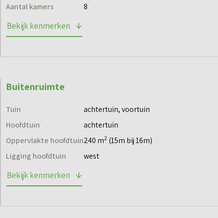
vaarwater, dus je geniet dagelijks van het onweerstaanbare
Aantal kamers
8
gevoel van ‘buitenleven’.
Bekijk kenmerken
Wil je meer informatie over deze woningen? Neem dan een
kijkje op de projectwebsite of neem contact met ons op.
Buitenruimte
Tuin
achtertuin, voortuin
Hoofdtuin
achtertuin
2
Oppervlakte hoofdtuin
240 m
(15m bij 16m)
Ligging hoofdtuin
west
Bekijk kenmerken