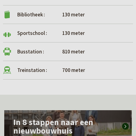
Bibliotheek :
130 meter
Sportschool :
130 meter
Busstation :
810 meter
Treinstation :
700 meter
L
In 8 stappen naar een
e
nieuwbouwhuis
e