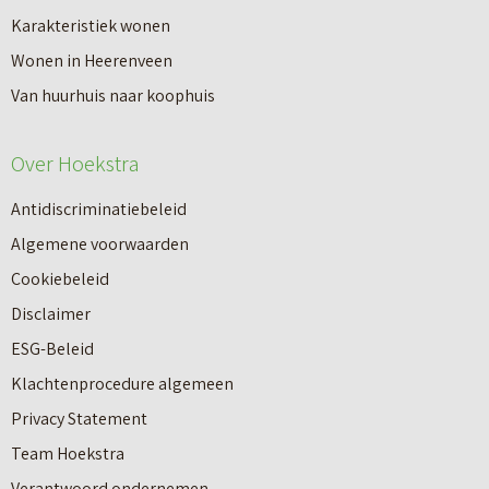
a
Karakteristiek wonen
a
n
Wonen in Heerenveen
p
n
Van huurhuis naar koophuis
p
i
e
e
Over Hoekstra
n
u
n
Antidiscriminatiebeleid
w
a
Algemene voorwaarden
b
a
Cookiebeleid
o
r
Disclaimer
u
e
ESG-Beleid
w
e
Klachtenprocedure algemeen
n
n
Privacy Statement
a
n
Team Hoekstra
a
Makelaardij
i
Verantwoord ondernemen