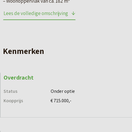
– Woonoppervlak van ca. 182 m²
– Fraaie architectonische overstek
Lees de volledige omschrijving
– 4 Slaapkamers en badkamer met sanitair en tegels
– Vaste trap naar een ruime zolder
– Zijentree en openslaande deuren naar voor- en achtertuin
– Berging van 11 m² aan de straatzijde
Kenmerken
– Naast de berging een parkeerplaats op eigen terrein met
een pergola
– 6 zonnepanelen
Overdracht
Deze vrijstaande woningen hebben niet één maar twee
Status
Onder optie
tuinen. De woningen liggen aan een openbaar wandelpad
Koopprijs
€ 715.000,-
langs de waterkant. Even dat pad oversteken en je staat in
je eigen overtuin, pal aan het water. Hier geniet je van een
onbelemmerd uitzicht over de vaart. Daarnaast heb je een
grote op het zuiden gerichte privé tuin aan de straatkant.