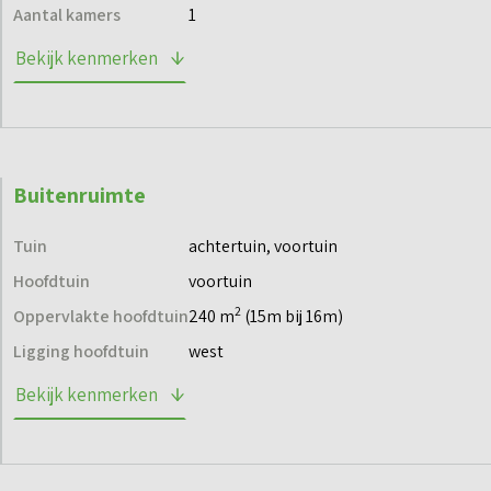
vaarwater, dus je geniet dagelijks van het onweerstaanbare
Aantal kamers
1
gevoel van ‘buitenleven’.
Bekijk kenmerken
Wil je meer informatie over deze woningen? Neem dan een
kijkje op de projectwebsite of neem contact met ons op.
Buitenruimte
Tuin
achtertuin, voortuin
Hoofdtuin
voortuin
2
Oppervlakte hoofdtuin
240 m
(15m bij 16m)
Ligging hoofdtuin
west
Bekijk kenmerken