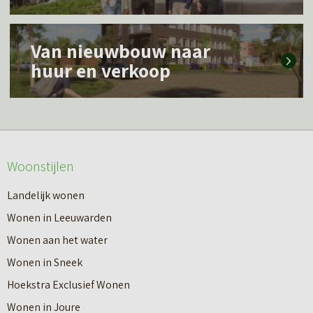
s
L
m
Van nieuwbouw naar
e
e
huur en verkoop
e
e
s
r
m
o
e
v
Woonstijlen
e
e
r
Landelijk wonen
r
o
Wonen in Leeuwarden
I
v
Wonen aan het water
n
e
Wonen in Sneek
8
r
Hoekstra Exclusief Wonen
s
V
Wonen in Joure
t