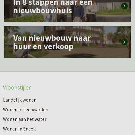
In 8 stappen naar een
e
nieuwbouwhuis
e
s
L
m
Van nieuwbouw naar
e
e
huur en verkoop
e
e
s
r
m
o
e
v
Woonstijlen
e
e
r
Landelijk wonen
r
o
Wonen in Leeuwarden
I
v
Wonen aan het water
n
e
Wonen in Sneek
8