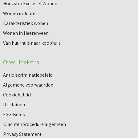
r
Hoekstra Exclusief Wonen
s
V
Wonen in Joure
t
a
Karakteristiek wonen
a
n
Wonen in Heerenveen
p
n
Van huurhuis naar koophuis
p
i
e
e
Over Hoekstra
n
u
n
Antidiscriminatiebeleid
w
a
Algemene voorwaarden
b
a
Cookiebeleid
o
r
Disclaimer
u
e
ESG-Beleid
w
e
Klachtenprocedure algemeen
n
n
Privacy Statement