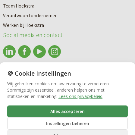
a
n
Team Hoekstra
a
Makelaardij
i
Verantwoord ondernemen
r
e
Werken bij Hoekstra
h
Nieuwbouw
u
Social media en contact
u
w
u
b
Huren
r
o
e
info@makelaardijhoekstra.nl
u
🍪 Cookie instellingen
Bedrijfsmakelaardij
n
Alle contactgegevens
w
Wij gebruiken cookies om uw ervaring te verbeteren.
v
Sommige zijn essentieel, anderen helpen ons met
Bekijk de laatste nieuwsbrief van Makelaardij Hoekstra
h
Vastgoedbeheer
statistieken en marketing.
Lees ons privacybeleid
.
e
Inschrijven nieuwsbrief Makelaardij Hoekstra
u
r
i
Alles accepteren
VvE beheer
k
s
Instellingen beheren
o