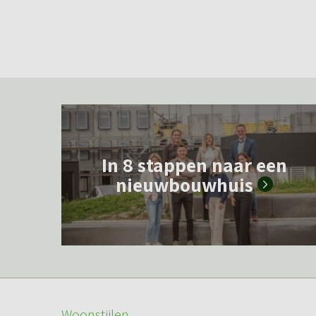
L
e
In 8 stappen naar een
e
nieuwbouwhuis
s
m
e
e
r
o
Woonstijlen