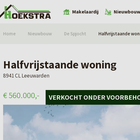
Makelaardij
Nieuwbou
Home
Nieuwbouw
De Spjocht
Halfvrijstaande won
Halfvrijstaande woning
8941 CL Leeuwarden
€ 560.000,-
VERKOCHT ONDER VOORBEH