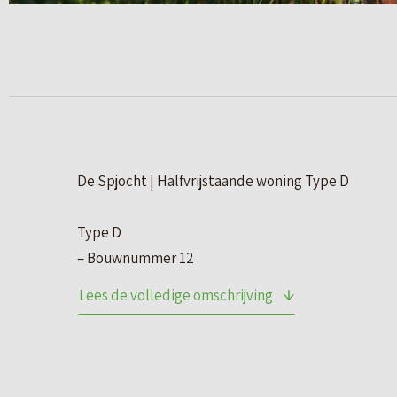
De Spjocht | Halfvrijstaande woning Type D
Type D
– Bouwnummer 12
– Halfvrijstaande woningen met een overtuin aan 
Lees de volledige omschrijving
– Ruime architectonische overstek
– 3 Slaapkamers en badkamer met sanitair en tege
– Zijentree en openslaande deuren naar voor- en a
– Vaste trap naar een ruime zolder