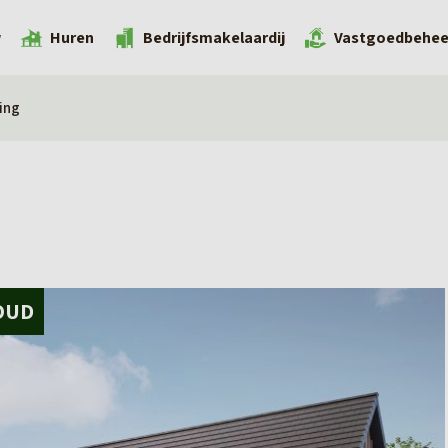
w
Huren
Bedrijfsmakelaardij
Vastgoedbehee
ing
OUD