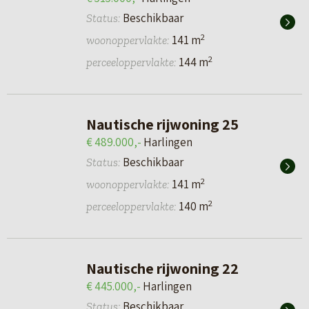
op het westen gelegen.
Beschikbaar
Status:
2
141 m
woonoppervlakte:
Wil je meer weten? Neem dan een kijkje op de
2
144 m
perceeloppervlakte:
projectwebsite of neem contact met ons op.
Nautische rijwoning 25
€ 489.000,-
Harlingen
Beschikbaar
Status:
2
141 m
woonoppervlakte:
2
140 m
perceeloppervlakte:
Nautische rijwoning 22
€ 445.000,-
Harlingen
Beschikbaar
Status: