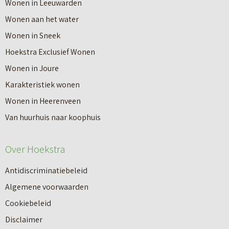
Wonen in Leeuwarden
I
v
Wonen aan het water
n
e
Wonen in Sneek
8
r
Hoekstra Exclusief Wonen
s
V
Wonen in Joure
t
a
Karakteristiek wonen
a
n
Wonen in Heerenveen
p
n
Van huurhuis naar koophuis
p
i
e
e
Over Hoekstra
n
u
n
Antidiscriminatiebeleid
w
a
Algemene voorwaarden
b
a
Cookiebeleid
o
r
Disclaimer
u