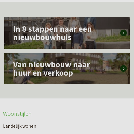
L
In 8 stappen naar een
e
nieuwbouwhuis
e
s
L
m
Van nieuwbouw naar
e
e
huur en verkoop
e
e
s
r
m
o
e
v
Woonstijlen
e
e
r
Landelijk wonen
r
o