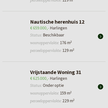
129 m
perceeloppervlakte:
Nautische herenhuis 12
€ 659.000,-
Harlingen
Beschikbaar
Status:
2
176 m
woonoppervlakte:
2
129 m
perceeloppervlakte:
Vrijstaande Woning 31
€ 625.000,-
Harlingen
Onder optie
Status:
2
159 m
woonoppervlakte:
2
229 m
perceeloppervlakte: