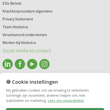
e
ESG-Beleid
w
e
Klachtenprocedure algemeen
n
n
Privacy Statement
a
n
Team Hoekstra
a
Makelaardij
i
Verantwoord ondernemen
r
e
Werken bij Hoekstra
h
Nieuwbouw
u
Social media en contact
u
w
u
b
Huren
r
o
e
info@makelaardijhoekstra.nl
u
🍪 Cookie instellingen
Bedrijfsmakelaardij
n
Alle contactgegevens
w
Wij gebruiken cookies om uw ervaring te verbeteren.
v
Bekijk de laatste nieuwsbrief van Makelaardij Hoekstra
Sommige zijn essentieel, anderen helpen ons met
h
Vastgoedbeheer
statistieken en marketing.
Lees ons privacybeleid
.
e
Inschrijven nieuwsbrief Makelaardij Hoekstra
u
r