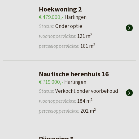
Hoekwoning 2
€ 479.000,-
Harlingen
Onder optie
Status:
2
121 m
woonoppervlakte:
2
161 m
perceeloppervlakte:
Nautische herenhuis 16
€ 719.000,-
Harlingen
Verkocht onder voorbehoud
Status:
2
184 m
woonoppervlakte:
2
202 m
perceeloppervlakte:
Rijwoning 8