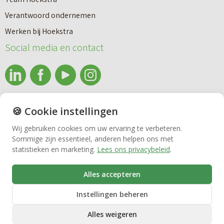
a
Makelaardij
i
Verantwoord ondernemen
r
e
Werken bij Hoekstra
h
Nieuwbouw
u
Social media en contact
u
w
u
b
Huren
r
o
e
info@makelaardijhoekstra.nl
u
🍪 Cookie instellingen
Bedrijfsmakelaardij
n
Alle contactgegevens
w
Wij gebruiken cookies om uw ervaring te verbeteren.
v
Sommige zijn essentieel, anderen helpen ons met
Bekijk de laatste nieuwsbrief van Makelaardij Hoekstra
h
Vastgoedbeheer
statistieken en marketing.
Lees ons privacybeleid
.
e
Inschrijven nieuwsbrief Makelaardij Hoekstra
u
r
i
Alles accepteren
VvE beheer
k
s
Instellingen beheren
o
Alles weigeren
o
Zorgwoningen