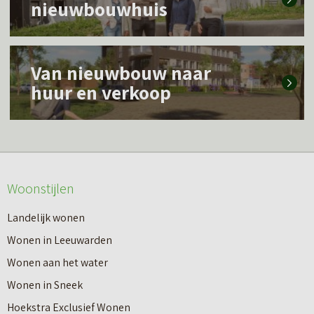
nieuwbouwhuis
e
s
L
m
Van nieuwbouw naar
e
e
huur en verkoop
e
e
s
r
m
o
e
v
Woonstijlen
e
e
r
Landelijk wonen
r
o
Wonen in Leeuwarden
I
v
Wonen aan het water
n
e
Wonen in Sneek
8
r
Hoekstra Exclusief Wonen
s