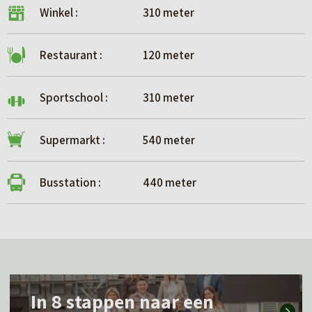
Winkel :
310 meter
Restaurant :
120 meter
Sportschool :
310 meter
Supermarkt :
540 meter
Busstation :
440 meter
L
In 8 stappen naar een
e