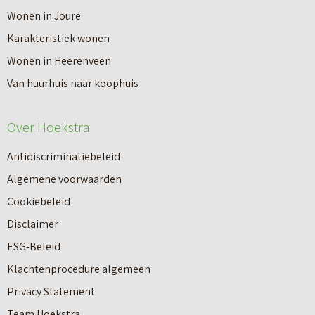
V
Wonen in Joure
t
a
Karakteristiek wonen
a
n
Wonen in Heerenveen
p
n
Van huurhuis naar koophuis
p
i
e
e
Over Hoekstra
n
u
n
Antidiscriminatiebeleid
w
a
Algemene voorwaarden
b
a
Cookiebeleid
o
r
Disclaimer
u
e
ESG-Beleid
w
e
Klachtenprocedure algemeen
n
n
Privacy Statement
a
n
Team Hoekstra