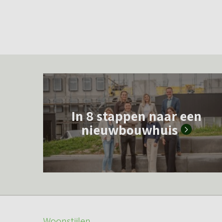
L
e
In 8 stappen naar een
e
nieuwbouwhuis
s
m
e
e
r
o
Woonstijlen