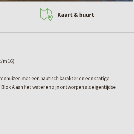
Kaart & buurt
t/m 16)
erenhuizen met een nautisch karakter en een statige
Blok A aan het water en zijn ontworpen als eigentijdse
ke knipoog naar het maritieme verleden van Harlingen.
vels tot tuitgevels, maakt elke woning uniek. Met vier
licht en uitzicht. De keuken bevindt zich op de begane
at zorgt voor een bijzondere indeling met optimaal zicht