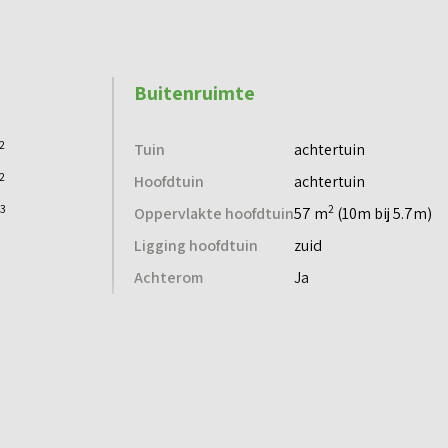
Buitenruimte
2
Tuin
achtertuin
2
Hoofdtuin
achtertuin
3
2
Oppervlakte hoofdtuin
57 m
(10m bij 5.7m)
Ligging hoofdtuin
zuid
Achterom
Ja