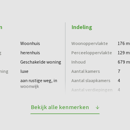
aardoor binnen en buiten naadloos in elkaar overlopen.
m
Indeling
en)
Woonhuis
Woonoppervlakte
176 m
g
herenhuis
Perceeloppervlakte
129 m
g
Geschakelde woning
Inhoud
679 m
ning
luxe
Aantal kamers
7
 en bijkeuken
aan rustige weg, in
Aantal slaapkamers
4
woonwijk
Aantal verdiepingen
4
 die veel inwoners bekend in de oren klinkt: de
Bekijk alle kenmerken
legenheid
Voorzieningen
ang werd hier beton geproduceerd, een bedrijvigheid die
ikkeling van de stad. Het industriële karakter, met hoge
geen garage
Ja