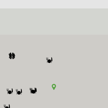
et aanzicht van deze omgeving.
tot de prachtige nieuwe woonwijk Veste! De nieuwe
chiedenis van de oude binnenstad. De voormalige
ene woonbuurt, met een gevarieerd aanbod van
appartementen en grondgebonden woningen. Een ideale
om een buurt waar jong en oud zich thuis voelt.
jectwebsite of neem contact met ons op.