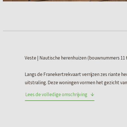
Veste | Nautische herenhuizen (bouwnummers 11 
Langs de Franekertrekvaart verrijzen zes riante h
uitstraling. Deze woningen vormen het gezicht van 
pakhuizen, met rijke geveldetails en een duidelij
Lees de volledige omschrijving
De grote variatie in topgevels, van trap- en klokge
woonlagen bieden deze herenhuizen volop ruimte, 
grond en de woonkamer op de eerste verdieping, w