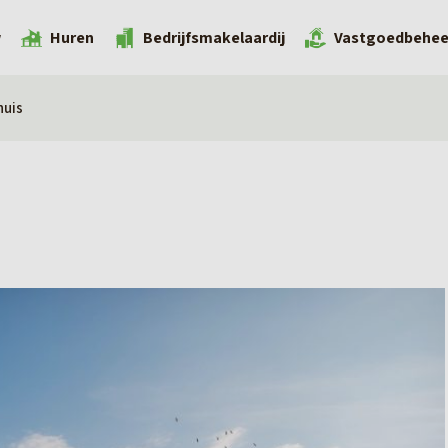
w
Huren
Bedrijfsmakelaardij
Vastgoedbehee
huis