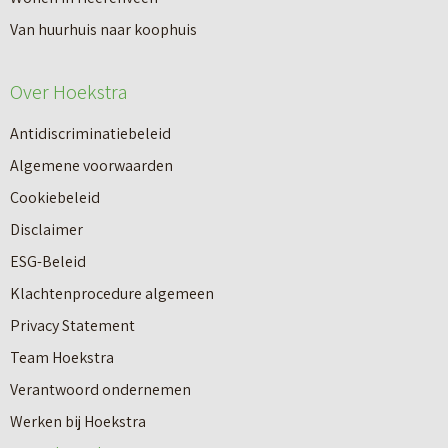
p
n
Van huurhuis naar koophuis
p
i
e
e
Over Hoekstra
n
u
n
Antidiscriminatiebeleid
w
a
Algemene voorwaarden
b
a
Cookiebeleid
o
r
Disclaimer
u
e
ESG-Beleid
w
e
Klachtenprocedure algemeen
n
n
Privacy Statement
a
n
Team Hoekstra
a
Makelaardij
i
Verantwoord ondernemen
r
e
Werken bij Hoekstra
h
Nieuwbouw