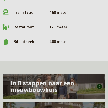
Treinstation :
460 meter
Restaurant :
120 meter
Bibliotheek :
400 meter
L
In 8 stappen naar een
e
nieuwbouwhuis
e
s
L