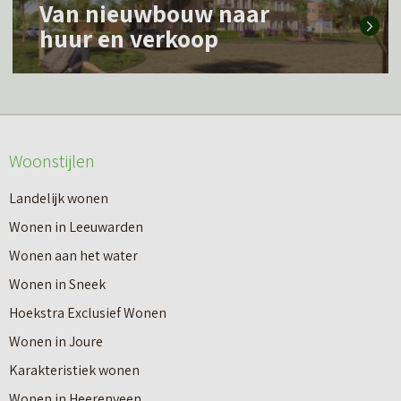
m
Van nieuwbouw naar
e
e
huur en verkoop
e
e
s
r
m
o
e
v
Woonstijlen
e
e
r
Landelijk wonen
r
o
Wonen in Leeuwarden
I
v
Wonen aan het water
n
e
Wonen in Sneek
8
r
Hoekstra Exclusief Wonen
s
V
Wonen in Joure
t
a
Karakteristiek wonen
a
n
Wonen in Heerenveen