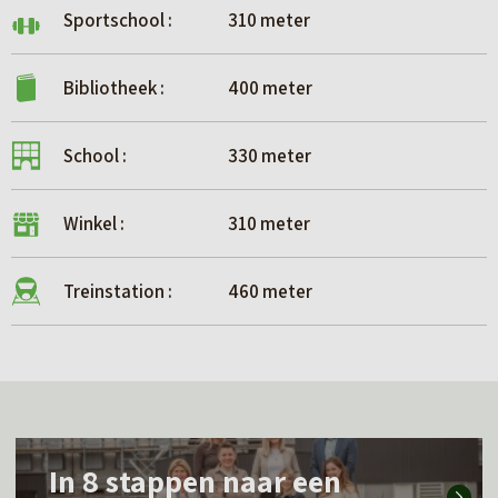
Sportschool :
310 meter
Bibliotheek :
400 meter
School :
330 meter
Winkel :
310 meter
Treinstation :
460 meter
L
In 8 stappen naar een
e