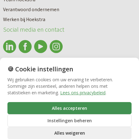
a
Makelaardij
i
Verantwoord ondernemen
r
e
Werken bij Hoekstra
h
Nieuwbouw
u
Social media en contact
u
w
u
b
Huren
r
o
e
info@makelaardijhoekstra.nl
u
🍪 Cookie instellingen
Bedrijfsmakelaardij
n
Alle contactgegevens
w
Wij gebruiken cookies om uw ervaring te verbeteren.
v
Sommige zijn essentieel, anderen helpen ons met
Bekijk de laatste nieuwsbrief van Makelaardij Hoekstra
h
Vastgoedbeheer
statistieken en marketing.
Lees ons privacybeleid
.
e
Inschrijven nieuwsbrief Makelaardij Hoekstra
u
r
i
Alles accepteren
VvE beheer
k
s
Instellingen beheren
o
Alles weigeren
o
Zorgwoningen