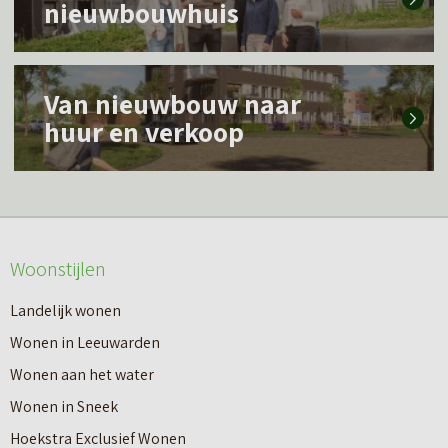
nieuwbouwhuis
e
s
L
m
Van nieuwbouw naar
e
e
huur en verkoop
e
e
s
r
m
o
e
v
Woonstijlen
e
e
r
Landelijk wonen
r
o
Wonen in Leeuwarden
I
v
Wonen aan het water
n
e
Wonen in Sneek
8
r
Hoekstra Exclusief Wonen
s