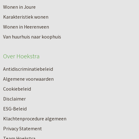
V
Wonen in Joure
t
a
Karakteristiek wonen
a
n
Wonen in Heerenveen
p
n
Van huurhuis naar koophuis
p
i
e
e
Over Hoekstra
n
u
n
Antidiscriminatiebeleid
w
a
Algemene voorwaarden
b
a
Cookiebeleid
o
r
Disclaimer
u
e
ESG-Beleid
w
e
Klachtenprocedure algemeen
n
n
Privacy Statement
a
n
Team Hoekstra