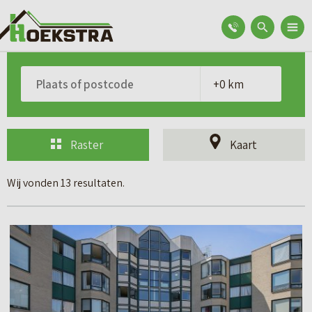
Raster
Kaart
Wij vonden 13 resultaten.
B
e
k
i