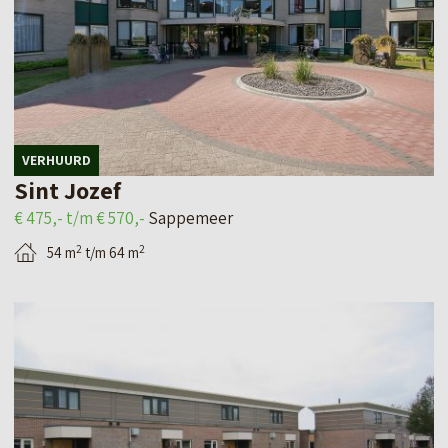
j
k
d
e
d
VERHUURD
e
Sint Jozef
t
€ 475,- t/m € 570,-
Sappemeer
a
2
2
54 m
t/m 64 m
i
l
B
p
e
a
k
g
i
i
j