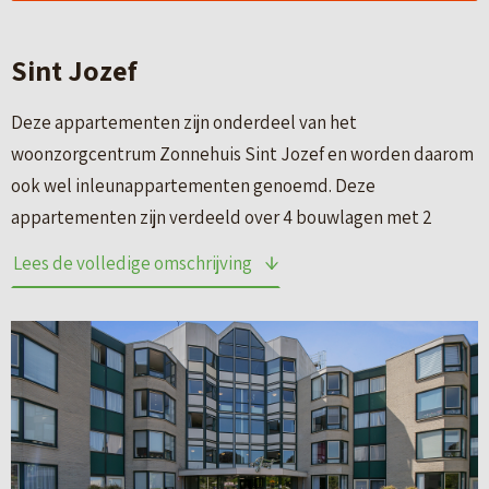
Sint Jozef
Deze appartementen zijn onderdeel van het
woonzorgcentrum Zonnehuis Sint Jozef en worden daarom
ook wel inleunappartementen genoemd. Deze
appartementen zijn verdeeld over 4 bouwlagen met 2
liften. In totaal beschikt het gebouw over 42
Lees de volledige omschrijving
appartementen. In Zonnehuis Sint Jozef worden diverse
activiteiten georganiseerd waar u tegen een vergoeding
aan mee kunt doen.
In een inleunappartement woont u zelfstandig en voert u
uw eigen huishouden. De appartementen zijn gelijkvloers
en beschikken over een hal met een eigen voordeur,