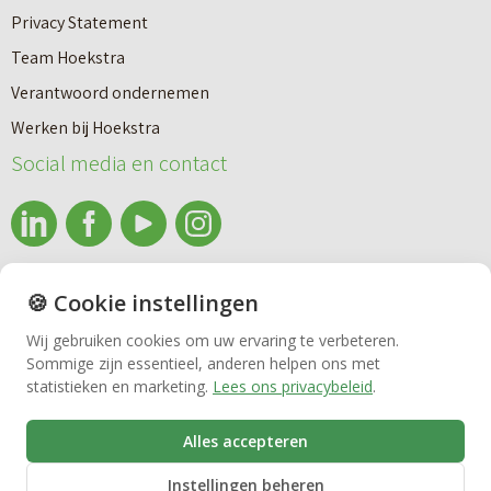
Privacy Statement
Team Hoekstra
Makelaardij
Verantwoord ondernemen
Werken bij Hoekstra
Nieuwbouw
Social media en contact
Huren
info@makelaardijhoekstra.nl
🍪 Cookie instellingen
Bedrijfsmakelaardij
Alle contactgegevens
Wij gebruiken cookies om uw ervaring te verbeteren.
Bekijk de laatste nieuwsbrief van Makelaardij Hoekstra
Sommige zijn essentieel, anderen helpen ons met
Vastgoedbeheer
statistieken en marketing.
Lees ons privacybeleid
.
Inschrijven nieuwsbrief Makelaardij Hoekstra
Alles accepteren
VvE beheer
Instellingen beheren