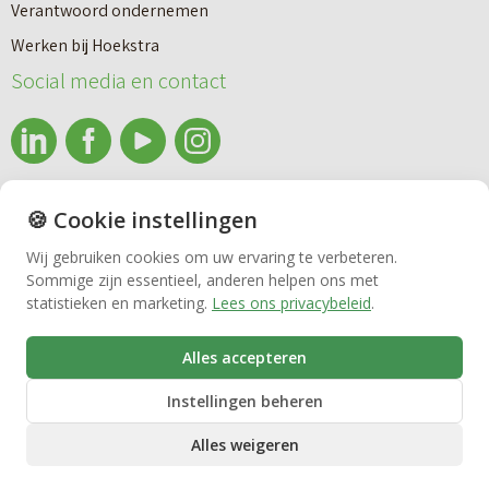
Verantwoord ondernemen
Werken bij Hoekstra
Nieuwbouw
Social media en contact
Huren
info@makelaardijhoekstra.nl
🍪 Cookie instellingen
Bedrijfsmakelaardij
Alle contactgegevens
Wij gebruiken cookies om uw ervaring te verbeteren.
Bekijk de laatste nieuwsbrief van Makelaardij Hoekstra
Sommige zijn essentieel, anderen helpen ons met
Vastgoedbeheer
statistieken en marketing.
Lees ons privacybeleid
.
Inschrijven nieuwsbrief Makelaardij Hoekstra
Alles accepteren
VvE beheer
Instellingen beheren
Alles weigeren
Zorgwoningen