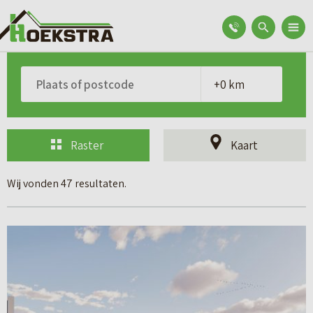
Raster
Kaart
Wij vonden 47 resultaten.
B
e
k
i