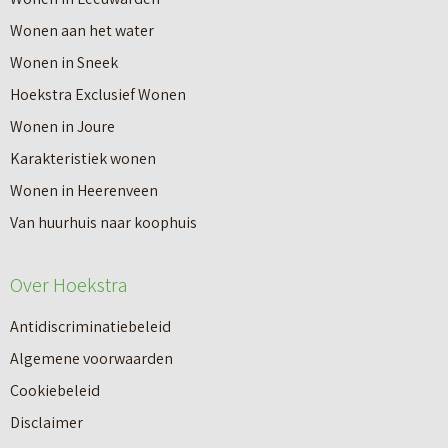
n
i
Wonen aan het water
H
j
Wonen in Sneek
e
n
Hoekstra Exclusief Wonen
e
S
Wonen in Joure
r
c
Karakteristiek wonen
e
h
Wonen in Heerenveen
n
u
Van huurhuis naar koophuis
v
u
e
r
Over Hoekstra
e
w
n
o
Antidiscriminatiebeleid
–
n
Algemene voorwaarden
Z
i
Cookiebeleid
w
n
Disclaimer