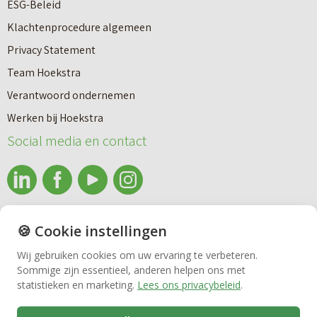
a
g
ESG-Beleid
r
f
Klachtenprocedure algemeen
t
a
Privacy Statement
s
s
Team Hoekstra
Makelaardij
s
e
Verantwoord ondernemen
t
I
Werken bij Hoekstra
Nieuwbouw
r
I
Social media en contact
a
(
a
U
Huren
t
n
info@makelaardijhoekstra.nl
i
🍪 Cookie instellingen
Bedrijfsmakelaardij
Alle contactgegevens
a
Wij gebruiken cookies om uw ervaring te verbeteren.
Bekijk de laatste nieuwsbrief van Makelaardij Hoekstra
Sommige zijn essentieel, anderen helpen ons met
)
Vastgoedbeheer
statistieken en marketing.
Lees ons privacybeleid
.
Inschrijven nieuwsbrief Makelaardij Hoekstra