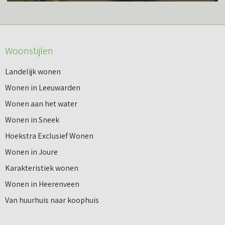
s
r
m
o
e
v
Woonstijlen
e
e
r
Landelijk wonen
r
o
Wonen in Leeuwarden
I
v
Wonen aan het water
n
e
Wonen in Sneek
8
r
Hoekstra Exclusief Wonen
s
V
Wonen in Joure
t
a
Karakteristiek wonen
a
n
Wonen in Heerenveen
p
n
Van huurhuis naar koophuis
p
i
e