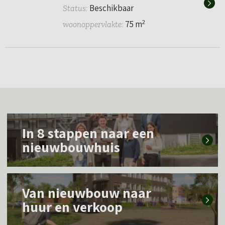
Beschikbaar
Status:
2
75 m
woonoppervlakte:
L
In 8 stappen naar een
e
nieuwbouwhuis
e
s
L
m
Van nieuwbouw naar
e
e
huur en verkoop
e
e