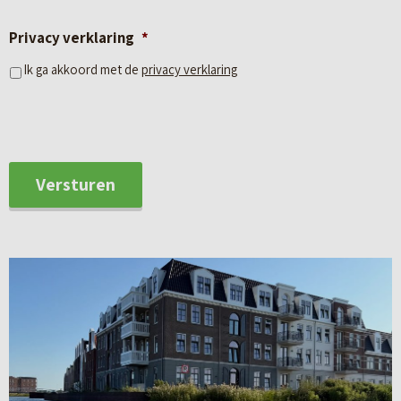
Privacy verklaring
*
Elke woning ademt wellicht de sfeer van weleer, maar is
Ik ga akkoord met de
privacy verklaring
voorzien van alle hedendaagse gemakken. Met een
supermarkt in de buurt, jouw sportclub om de hoek en een
basisschool op loopafstand vind je in Tolvesum alles wat
stads wonen zo fijn maakt.
Versturen