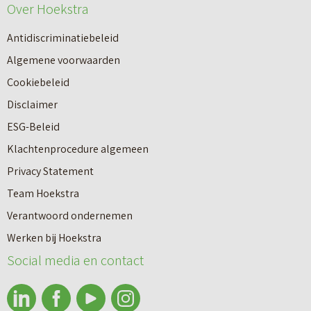
e
Over Hoekstra
n
u
n
Antidiscriminatiebeleid
w
a
Algemene voorwaarden
b
a
Cookiebeleid
o
r
Disclaimer
u
e
ESG-Beleid
w
e
Klachtenprocedure algemeen
n
n
Privacy Statement
a
n
Team Hoekstra
a
Makelaardij
i
Verantwoord ondernemen
r
e
Werken bij Hoekstra
h
Nieuwbouw
u
Social media en contact
u
w
u
b
Huren