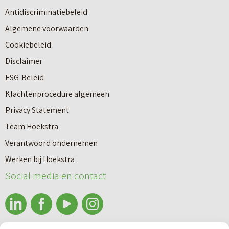
u
n
Antidiscriminatiebeleid
w
a
Algemene voorwaarden
b
a
Cookiebeleid
o
r
Disclaimer
u
e
ESG-Beleid
w
e
Klachtenprocedure algemeen
n
n
Privacy Statement
a
n
Team Hoekstra
a
Makelaardij
i
Verantwoord ondernemen
r
e
Werken bij Hoekstra
h
Nieuwbouw
u
Social media en contact
u
w
u
b
Huren
r
o