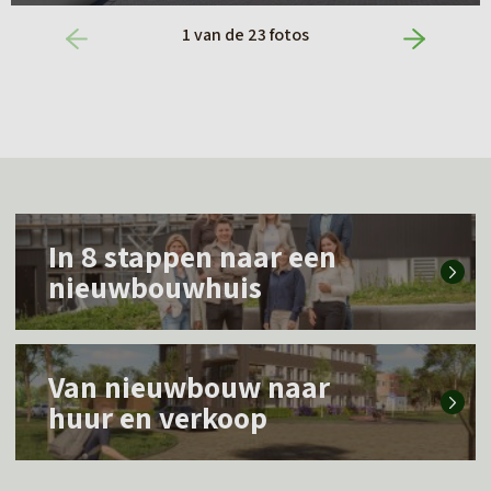
1
van de
23
fotos
L
In 8 stappen naar een
e
nieuwbouwhuis
e
s
L
m
Van nieuwbouw naar
e
e
huur en verkoop
e
e
s
r