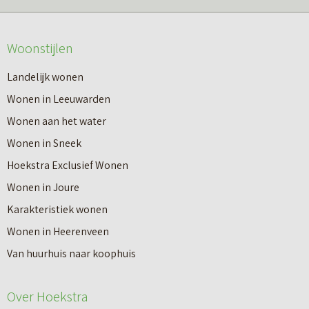
m
o
e
v
Woonstijlen
e
e
r
Landelijk wonen
r
o
Wonen in Leeuwarden
I
v
Wonen aan het water
n
e
Wonen in Sneek
8
r
Hoekstra Exclusief Wonen
s
V
Wonen in Joure
t
a
Karakteristiek wonen
a
n
Wonen in Heerenveen
p
n
Van huurhuis naar koophuis
p
i
e
e
Over Hoekstra
n