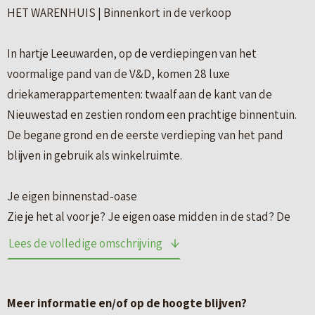
HET WARENHUIS | Binnenkort in de verkoop
In hartje Leeuwarden, op de verdiepingen van het
voormalige pand van de V&D, komen 28 luxe
driekamerappartementen: twaalf aan de kant van de
Nieuwestad en zestien rondom een prachtige binnentuin.
De begane grond en de eerste verdieping van het pand
blijven in gebruik als winkelruimte.
Je eigen binnenstad-oase
Zie je het al voor je? Je eigen oase midden in de stad? De
appartementen in Het Warenhuis krijgen een aanzicht dat
Lees de volledige omschrijving
past bij de historische charme van de stad, maar wel met
een moderne twist.
Meer informatie en/of op de hoogte blijven?