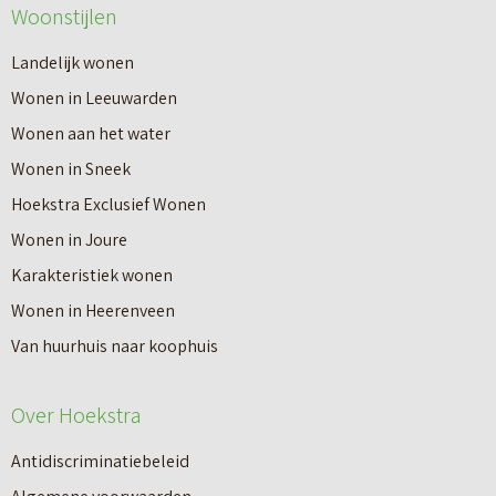
Woonstijlen
e
e
r
Landelijk wonen
r
o
Wonen in Leeuwarden
I
v
Wonen aan het water
n
e
Wonen in Sneek
8
r
Hoekstra Exclusief Wonen
s
V
Wonen in Joure
t
a
Karakteristiek wonen
a
n
Wonen in Heerenveen
p
n
Van huurhuis naar koophuis
p
i
e
e
Over Hoekstra
n
u
n
Antidiscriminatiebeleid
w
a