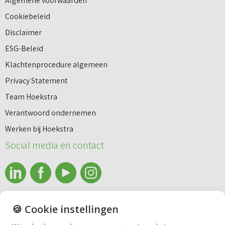
Algemene voorwaarden
b
a
Cookiebeleid
o
r
Disclaimer
u
e
ESG-Beleid
w
e
Klachtenprocedure algemeen
n
n
Privacy Statement
a
n
Team Hoekstra
a
Makelaardij
i
Verantwoord ondernemen
r
e
Werken bij Hoekstra
h
Nieuwbouw
u
Social media en contact
u
w
u
b
Huren
r
o
e
info@makelaardijhoekstra.nl
u
🍪 Cookie instellingen
Bedrijfsmakelaardij
n
Alle contactgegevens
w