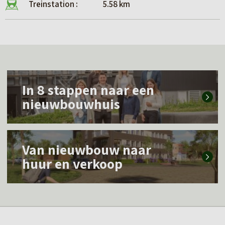
Treinstation :
5.58 km
L
In 8 stappen naar een
e
nieuwbouwhuis
e
s
L
m
Van nieuwbouw naar
e
e
huur en verkoop
e
e
s
r
m
o
e
v