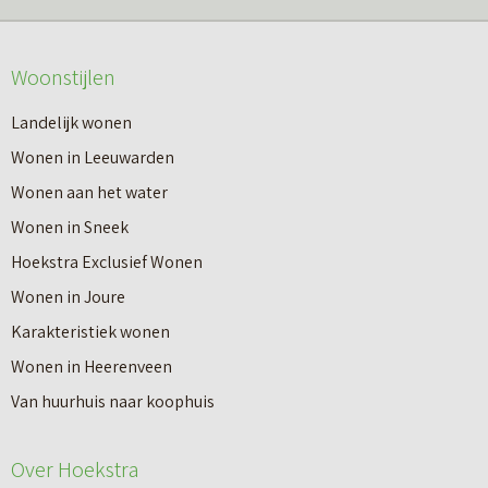
m
o
e
v
Woonstijlen
e
e
r
Landelijk wonen
r
o
Wonen in Leeuwarden
I
v
Wonen aan het water
n
e
Wonen in Sneek
8
r
Hoekstra Exclusief Wonen
s
V
Wonen in Joure
t
a
Karakteristiek wonen
a
n
Wonen in Heerenveen
p
n
Van huurhuis naar koophuis
p
i
e
e
Over Hoekstra
n