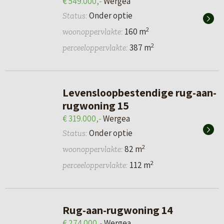
€ 549.000,-
Wergea
Onder optie
Status:
2
160 m
woonoppervlakte:
2
387 m
perceeloppervlakte:
Levensloopbestendige rug-aan-
rugwoning 15
€ 319.000,-
Wergea
Onder optie
Status:
2
82 m
woonoppervlakte:
2
112 m
perceeloppervlakte:
Rug-aan-rugwoning 14
€ 274.000,-
Wergea