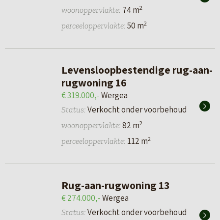
2
74 m
woonoppervlakte:
2
50 m
perceeloppervlakte:
Levensloopbestendige rug-aan-
rugwoning 16
€ 319.000,-
Wergea
Verkocht onder voorbehoud
Status:
2
82 m
woonoppervlakte:
2
112 m
perceeloppervlakte:
Rug-aan-rugwoning 13
€ 274.000,-
Wergea
Verkocht onder voorbehoud
Status: