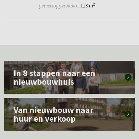
2
113 m
perceeloppervlakte:
L
In 8 stappen naar een
e
nieuwbouwhuis
e
s
L
m
Van nieuwbouw naar
e
e
huur en verkoop
e
e
s
r