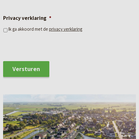
ruime woonkamer, een tuingerichte keuken, drie
comfortabele slaapkamers en een royale badkamer. Op de
Privacy verklaring
*
eerste verdieping zijn nog twee extra slaapkamers en een
Ik ga akkoord met de
privacy verklaring
tweede badkamer, ideaal voor gezinnen of gasten. De
woningen liggen op mooie locaties, vaak aan het water,
waardoor je optimaal kunt genieten van rust, ruimte en een
fijne buitenomgeving.
Versturen
Rug-aan-rug woningen
Deze hippe rug-aan-rug-woningen zijn net even anders dan
anders. Een complete starter-/eengezinswoning met een
eigen tuin en een woonoppervlak van ca. 80 m². De woning is
zeer efficiënt en compact ingericht. Beneden vind je de
woonkamer met een moderne open keuken. Op de eerste
verdieping ontdek je een of twee slaapkamers met een
badkamer en op de bovenste verdieping bevindt zich de