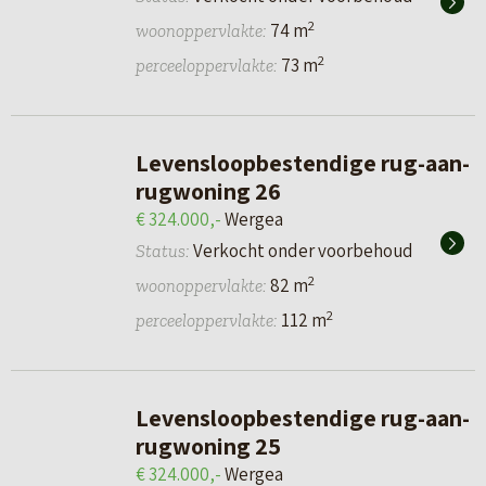
2
74 m
woonoppervlakte:
2
73 m
perceeloppervlakte:
Levensloopbestendige rug-aan-
rugwoning 26
€ 324.000,-
Wergea
Verkocht onder voorbehoud
Status:
2
82 m
woonoppervlakte:
2
112 m
perceeloppervlakte:
Levensloopbestendige rug-aan-
rugwoning 25
€ 324.000,-
Wergea