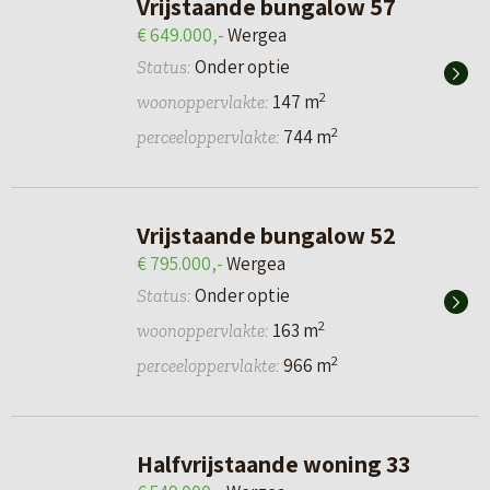
Vrijstaande bungalow 57
€ 649.000,-
Wergea
Onder optie
Status:
2
147 m
woonoppervlakte:
2
744 m
perceeloppervlakte:
Vrijstaande bungalow 52
€ 795.000,-
Wergea
Onder optie
Status:
2
163 m
woonoppervlakte:
2
966 m
perceeloppervlakte:
Halfvrijstaande woning 33