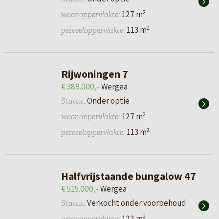
2
127 m
woonoppervlakte:
2
113 m
perceeloppervlakte:
Rijwoningen 7
€ 389.000,-
Wergea
Onder optie
Status:
2
127 m
woonoppervlakte:
2
113 m
perceeloppervlakte:
Halfvrijstaande bungalow 47
€ 515.000,-
Wergea
Verkocht onder voorbehoud
Status:
2
122 m
woonoppervlakte: