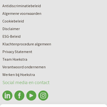
u
n
Antidiscriminatiebeleid
w
a
Algemene voorwaarden
b
a
Cookiebeleid
o
r
Disclaimer
u
e
ESG-Beleid
w
e
Klachtenprocedure algemeen
n
n
Privacy Statement
a
n
Team Hoekstra
a
Makelaardij
i
Verantwoord ondernemen
r
e
Werken bij Hoekstra
h
Nieuwbouw
u
Social media en contact
u
w
u
b
Huren
r
o