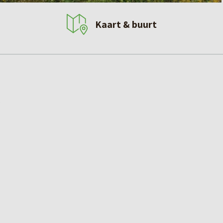
Kaart & buurt
)
an gelijkvloers wonen met de vrijheid van vrijstaand
 woonfuncties op de begane grond: van keuken tot
te verdieping vind je twee extra slaapkamers en een
f voor een kantoor/ werkplek. Dankzij de ruime en