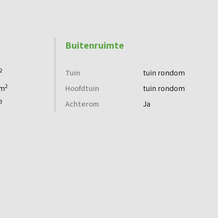
Buitenruimte
2
Tuin
tuin rondom
2
 m
Hoofdtuin
tuin rondom
3
Achterom
Ja