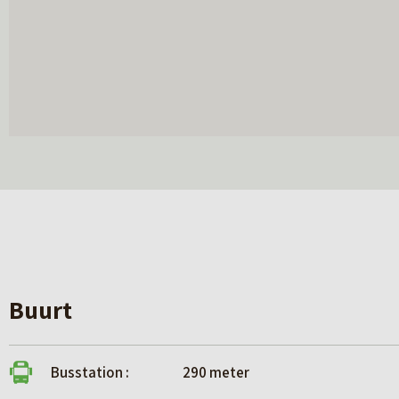
Buurt
Busstation :
290 meter