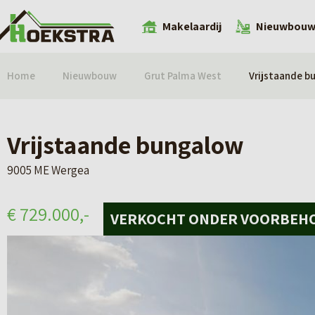
Makelaardij
Nieuwbou
Home
Nieuwbouw
Grut Palma West
Vrijstaande b
Vrijstaande bungalow
9005 ME Wergea
€ 729.000,-
VERKOCHT ONDER VOORBEH