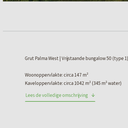
Grut Palma West | Vrijstaande bungalow 50 (type 1
Woonoppervlakte: circa 147 m²
Kaveloppervlakte: circa 1042 m² (345 m² water)
Lees de volledige omschrijving
De vrijstaande bungalows combineren het comfort v
wonen. Ze bieden een royale buitenruimte en alle
badkamer, van slaapkamer tot berging. Op de eers
tweede badkamer, ideaal voor gezinnen of gasten o