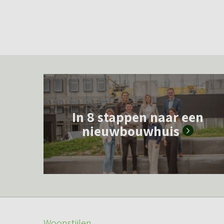
L
e
In 8 stappen naar een
e
nieuwbouwhuis
s
m
e
e
r
o
Woonstijlen