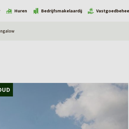
w
Huren
Bedrijfsmakelaardij
Vastgoedbehee
ungalow
OUD