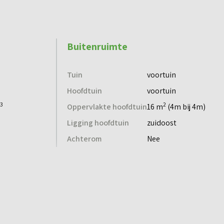
Buitenruimte
Tuin
voortuin
Hoofdtuin
voortuin
3
2
Oppervlakte hoofdtuin
16 m
(4m bij 4m)
Ligging hoofdtuin
zuidoost
Achterom
Nee