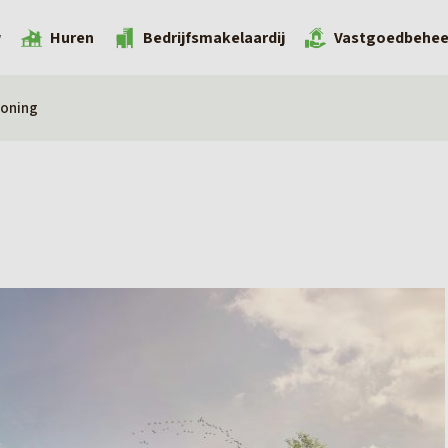
w
Huren
Bedrijfsmakelaardij
Vastgoedbehee
oning