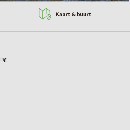
Kaart & buurt
ing
wwoning mag verwachten: duurzaam, energiezuinig,
. Ieder woonblok bestaat uit 4 tussenwoningen en een
ijkant. De woningen zijn rug-aan-rug gebouwd en hebben