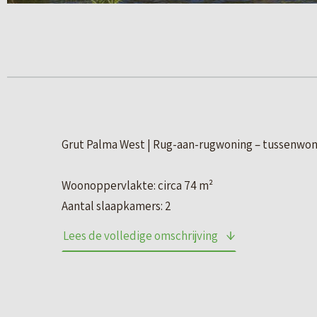
Grut Palma West | Rug-aan-rugwoning – tussenwon
Woonoppervlakte: circa 74 m²
Aantal slaapkamers: 2
Lees de volledige omschrijving
Rug-aan-rugwoningen
Jouw woning biedt alles wat je van een nieuwbou
onderhoudsarm en voorzien van moderne gemakken
hoekwoning met een extra strookje grond aan de z