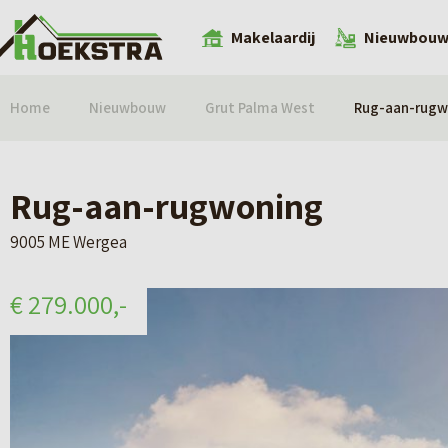
Makelaardij
Nieuwbou
Home
Nieuwbouw
Grut Palma West
Rug-aan-rugw
Rug-aan-rugwoning
9005 ME Wergea
€ 279.000,-