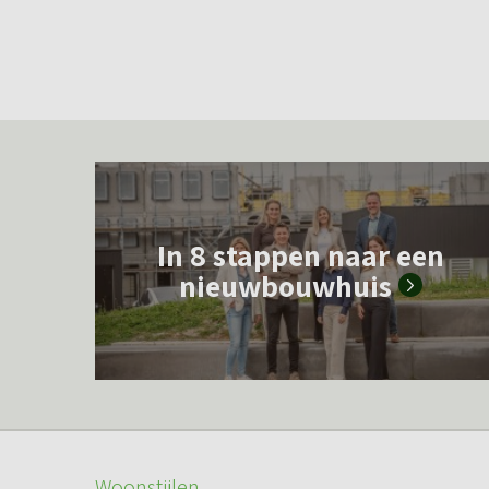
L
e
In 8 stappen naar een
e
nieuwbouwhuis
s
m
e
e
r
o
Woonstijlen