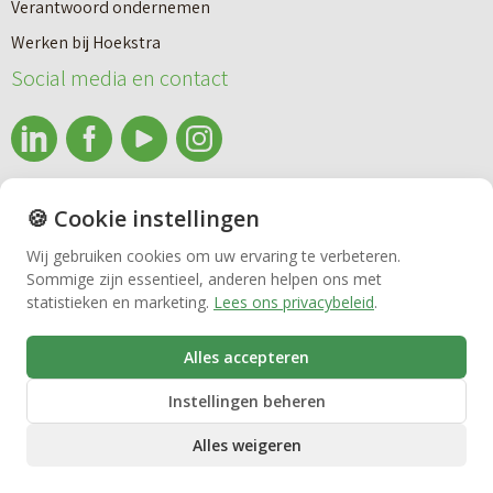
i
Verantwoord ondernemen
r
e
Werken bij Hoekstra
h
Nieuwbouw
u
Social media en contact
u
w
u
b
Huren
r
o
e
info@makelaardijhoekstra.nl
u
🍪 Cookie instellingen
Bedrijfsmakelaardij
n
Alle contactgegevens
w
Wij gebruiken cookies om uw ervaring te verbeteren.
v
Sommige zijn essentieel, anderen helpen ons met
Bekijk de laatste nieuwsbrief van Makelaardij Hoekstra
h
Vastgoedbeheer
statistieken en marketing.
Lees ons privacybeleid
.
e
Inschrijven nieuwsbrief Makelaardij Hoekstra
u
r
i
Alles accepteren
VvE beheer
k
s
Instellingen beheren
o
Alles weigeren
o
Zorgwoningen
p