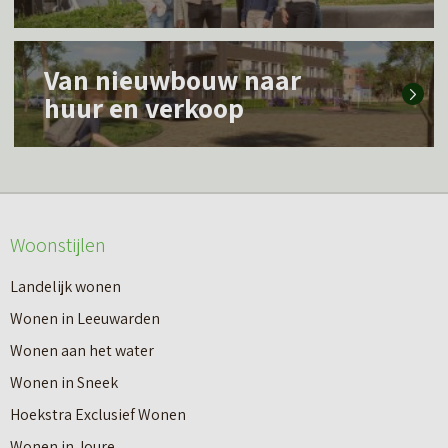
e
s
L
m
Van nieuwbouw naar
e
e
huur en verkoop
e
e
s
r
m
o
e
v
Woonstijlen
e
e
r
Landelijk wonen
r
o
Wonen in Leeuwarden
I
v
Wonen aan het water
n
e
Wonen in Sneek
8
r
Hoekstra Exclusief Wonen
s
V
Wonen in Joure