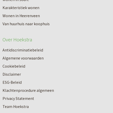
t
a
Karakteristiek wonen
a
n
Wonen in Heerenveen
p
n
Van huurhuis naar koophuis
p
i
e
e
Over Hoekstra
n
u
n
Antidiscriminatiebeleid
w
a
Algemene voorwaarden
b
a
Cookiebeleid
o
r
Disclaimer
u
e
ESG-Beleid
w
e
Klachtenprocedure algemeen
n
n
Privacy Statement
a
n
Team Hoekstra
a
Makelaardij