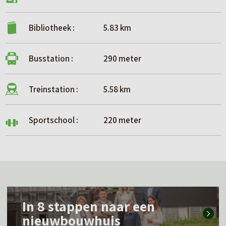
Bibliotheek :
5.83 km
Busstation :
290 meter
Treinstation :
5.58 km
Sportschool :
220 meter
L
In 8 stappen naar een
e
nieuwbouwhuis