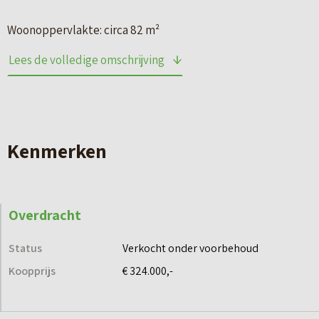
Woonoppervlakte: circa 82 m²
Aantal slaapkamers: 2
Lees de volledige omschrijving
Levensloopbestendige rug-aan-rugwoningen
Een verrassend ruime en levensloopbestendige
hoekwoning met een heerlijke tuin en extra ruimte rondom.
Kenmerken
De woning beschikt naast de voortuin ook over een strookje
grond aan de zijkant, wat zorgt voor meer privacy en extra
buitenruimte.
Overdracht
Op de begane grond bevinden zich de lichte woonkamer
Status
Verkocht onder voorbehoud
met moderne open keuken, een comfortabele slaapkamer
Koopprijs
€ 324.000,-
en de badkamer. Daarnaast is er een praktische berging, die
zowel inpandig als van buitenaf bereikbaar is ideaal voor