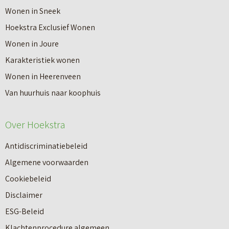
e
Wonen in Sneek
8
r
Hoekstra Exclusief Wonen
s
V
Wonen in Joure
t
a
Karakteristiek wonen
a
n
Wonen in Heerenveen
p
n
Van huurhuis naar koophuis
p
i
e
e
Over Hoekstra
n
u
n
Antidiscriminatiebeleid
w
a
Algemene voorwaarden
b
a
Cookiebeleid
o
r
Disclaimer
u
e
ESG-Beleid
w
e
Klachtenprocedure algemeen