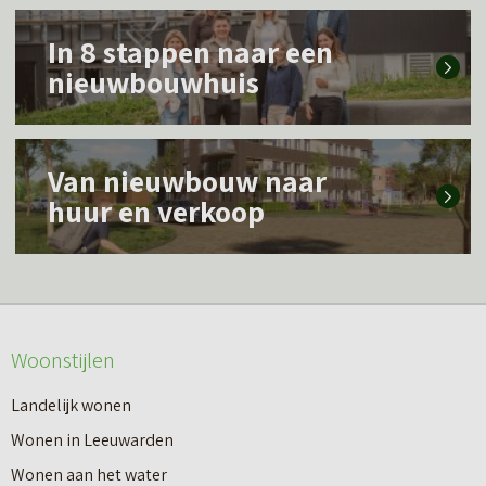
L
In 8 stappen naar een
e
nieuwbouwhuis
e
s
L
m
Van nieuwbouw naar
e
e
huur en verkoop
e
e
s
r
m
o
e
v
Woonstijlen
e
e
r
Landelijk wonen
r
o
Wonen in Leeuwarden
I
v
Wonen aan het water
n