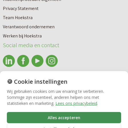
n
n
Privacy Statement
a
n
Team Hoekstra
a
Makelaardij
i
Verantwoord ondernemen
r
e
Werken bij Hoekstra
h
Nieuwbouw
u
Social media en contact
u
w
u
b
Huren
r
o
e
info@makelaardijhoekstra.nl
u
🍪 Cookie instellingen
Bedrijfsmakelaardij
n
Alle contactgegevens
w
Wij gebruiken cookies om uw ervaring te verbeteren.
v
Sommige zijn essentieel, anderen helpen ons met
Bekijk de laatste nieuwsbrief van Makelaardij Hoekstra
h
Vastgoedbeheer
statistieken en marketing.
Lees ons privacybeleid
.
e
Inschrijven nieuwsbrief Makelaardij Hoekstra
u
r
i
Alles accepteren
VvE beheer
k
s