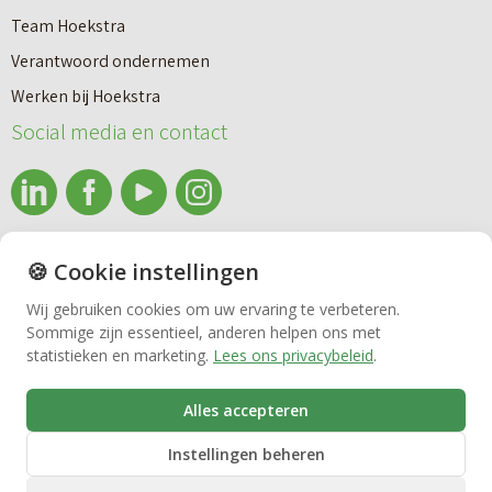
a
n
Team Hoekstra
a
Makelaardij
i
Verantwoord ondernemen
r
e
Werken bij Hoekstra
h
Nieuwbouw
u
Social media en contact
u
w
u
b
Huren
r
o
e
info@makelaardijhoekstra.nl
u
🍪 Cookie instellingen
Bedrijfsmakelaardij
n
Alle contactgegevens
w
Wij gebruiken cookies om uw ervaring te verbeteren.
v
Bekijk de laatste nieuwsbrief van Makelaardij Hoekstra
Sommige zijn essentieel, anderen helpen ons met
h
Vastgoedbeheer
statistieken en marketing.
Lees ons privacybeleid
.
e
Inschrijven nieuwsbrief Makelaardij Hoekstra
u
r
i
Alles accepteren
k
VvE beheer
s
Instellingen beheren
o