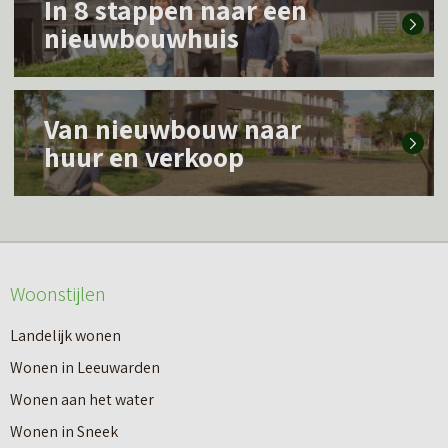
In 8 stappen naar een
e
nieuwbouwhuis
e
s
L
m
Van nieuwbouw naar
e
e
huur en verkoop
e
e
s
r
m
o
e
v
Woonstijlen
e
e
r
Landelijk wonen
r
o
Wonen in Leeuwarden
I
v
Wonen aan het water
n
e
Wonen in Sneek
8