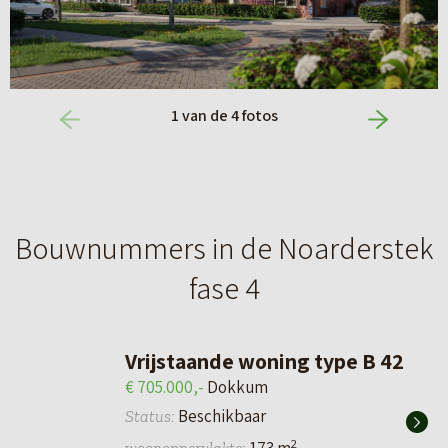
1
van de
4
fotos
Bouwnummers in de Noarderstek
fase 4
Vrijstaande woning type B 42
€ 705.000,-
Dokkum
Beschikbaar
Status:
2