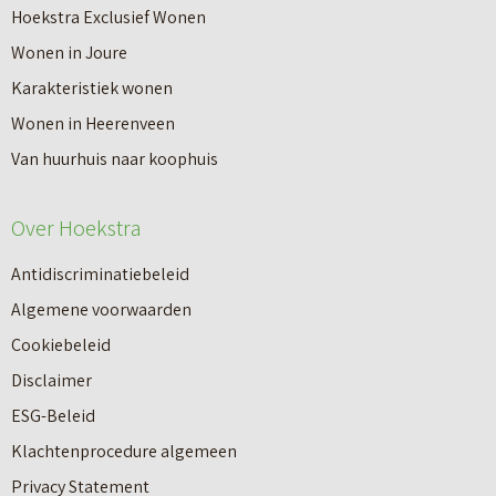
r
Hoekstra Exclusief Wonen
s
V
Wonen in Joure
t
a
Karakteristiek wonen
a
n
Wonen in Heerenveen
p
n
Van huurhuis naar koophuis
p
i
e
e
Over Hoekstra
n
u
n
Antidiscriminatiebeleid
w
a
Algemene voorwaarden
b
a
Cookiebeleid
o
r
Disclaimer
u
e
ESG-Beleid
w
e
Klachtenprocedure algemeen
n
n
Privacy Statement