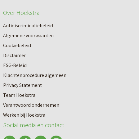
i
e
e
Over Hoekstra
n
u
n
Antidiscriminatiebeleid
w
a
Algemene voorwaarden
b
a
Cookiebeleid
o
r
Disclaimer
u
e
ESG-Beleid
w
e
Klachtenprocedure algemeen
n
n
Privacy Statement
a
n
Team Hoekstra
a
Makelaardij
i
Verantwoord ondernemen
r
e
Werken bij Hoekstra
h
Nieuwbouw
u
Social media en contact
u
w