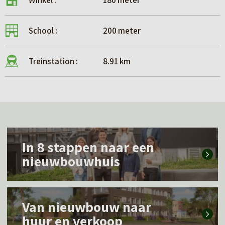
Winkel :
180 meter
School :
200 meter
Treinstation :
8.91 km
L
In 8 stappen naar een
e
nieuwbouwhuis
e
s
L
m
Van nieuwbouw naar
e
e
huur en verkoop