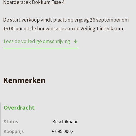
Noarderstek Dokkum Fase 4
De start verkoop vindt plaats op vrijdag 26 september om
16:00 uur op de bouwlocatie aan de Veiling 1 in Dokkum,
waar projectleider Zwanenburg u persoonlijk zal
Lees de volledige omschrijving
verwelkomen.
Prijzen worden bekend op 26 september.
Kenmerken
Sfeervolle buurt vol karakter en ruimte: Zo mooi kan
nieuwbouw dus zijn!
Overdracht
* Op loopafstand van het centrum
* Fraaie architectuur met knipoog naar de Jaren `30
Status
Beschikbaar
* Alle voordelen van nieuwbouw
Koopprijs
€ 695.000,-
* Veel variatie in type woningen