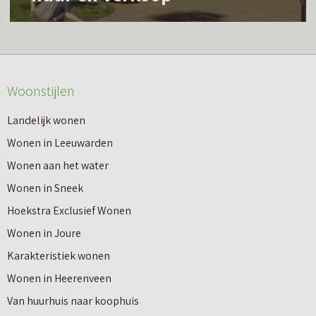
e
e
s
r
m
o
e
v
Woonstijlen
e
e
r
Landelijk wonen
r
o
Wonen in Leeuwarden
I
v
Wonen aan het water
n
e
Wonen in Sneek
8
r
Hoekstra Exclusief Wonen
s
V
Wonen in Joure
t
a
Karakteristiek wonen
a
n
Wonen in Heerenveen
p
n
Van huurhuis naar koophuis
p