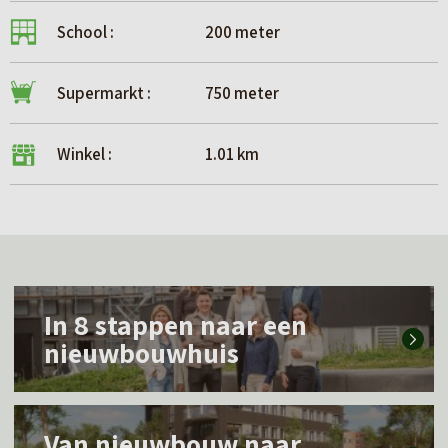
School :
200 meter
Supermarkt :
750 meter
Winkel :
1.01 km
L
In 8 stappen naar een
e
nieuwbouwhuis
e
s
L
m
Van nieuwbouw naar