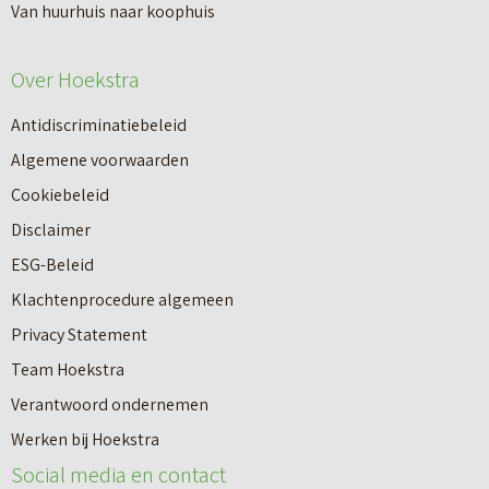
n
Van huurhuis naar koophuis
p
i
e
e
Over Hoekstra
n
u
n
Antidiscriminatiebeleid
w
a
Algemene voorwaarden
b
a
Cookiebeleid
o
r
Disclaimer
u
e
ESG-Beleid
w
e
Klachtenprocedure algemeen
n
n
Privacy Statement
a
n
Team Hoekstra
a
Makelaardij
i
Verantwoord ondernemen
r
e
Werken bij Hoekstra
h
Nieuwbouw
u
Social media en contact