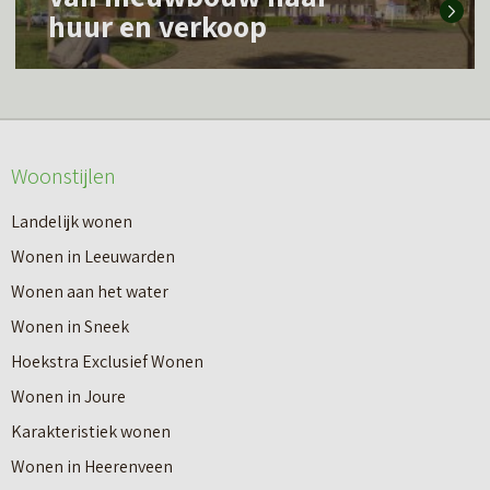
e
e
huur en verkoop
e
e
s
r
m
o
e
v
Woonstijlen
e
e
r
Landelijk wonen
r
o
Wonen in Leeuwarden
I
v
Wonen aan het water
n
e
Wonen in Sneek
8
r
Hoekstra Exclusief Wonen
s
V
Wonen in Joure
t
a
Karakteristiek wonen
a
n
Wonen in Heerenveen
p