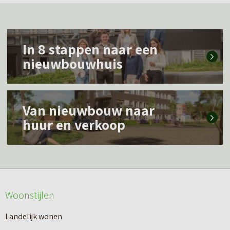
L
In 8 stappen naar een
e
nieuwbouwhuis
e
s
L
m
Van nieuwbouw naar
e
e
huur en verkoop
e
e
s
r
m
o
e
v
Woonstijlen
e
e
r
Landelijk wonen
r
o