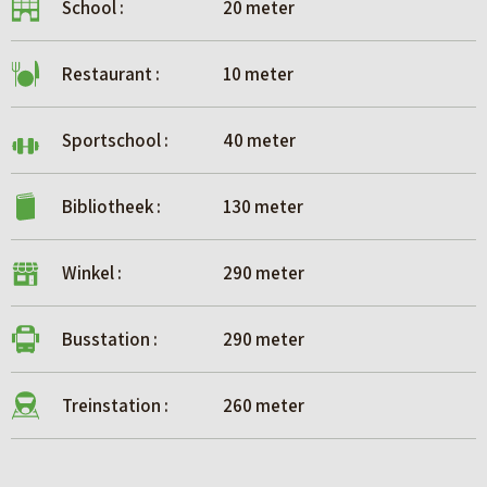
School :
20 meter
maakt Kaap Zoutepoel tot een geweldige plek om te
wonen.
Restaurant :
10 meter
Wil je meer informatie? Neem dan contact met ons op of
neem een kijkje op de projectwebsite.
Sportschool :
40 meter
Bibliotheek :
130 meter
Winkel :
290 meter
Busstation :
290 meter
Treinstation :
260 meter