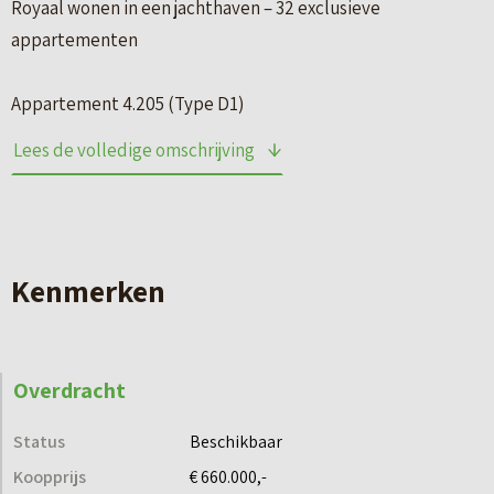
Royaal wonen in een jachthaven – 32 exclusieve
appartementen
Appartement 4.205 (Type D1)
Lees de volledige omschrijving
KENMERKEN:
– Gebruiksoppervlakte: circa 132 m2
– Aantal slaapkamers: 3
– Buitenruimte: balkon circa 18 m2 – op het oosten
Kenmerken
– Woonlaag: tweede woonlaag
– Inpandige berging
– Eigen parkeerplaats
Overdracht
– Energielabel A+++
Status
Beschikbaar
Goed om te weten: jouw nieuwe appartement in Kaap
Koopprijs
€ 660.000,-
Zoutepoel wordt volledig afgewerkt opgeleverd, inclusief