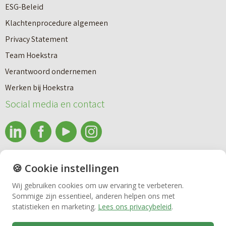
e
ESG-Beleid
w
e
Klachtenprocedure algemeen
n
n
Privacy Statement
a
n
Team Hoekstra
a
Makelaardij
i
Verantwoord ondernemen
r
e
Werken bij Hoekstra
h
Nieuwbouw
u
Social media en contact
u
w
u
b
Huren
r
o
e
info@makelaardijhoekstra.nl
u
🍪 Cookie instellingen
Bedrijfsmakelaardij
n
Alle contactgegevens
w
Wij gebruiken cookies om uw ervaring te verbeteren.
v
Sommige zijn essentieel, anderen helpen ons met
Bekijk de laatste nieuwsbrief van Makelaardij Hoekstra
h
Vastgoedbeheer
statistieken en marketing.
Lees ons privacybeleid
.
e
Inschrijven nieuwsbrief Makelaardij Hoekstra
u
r