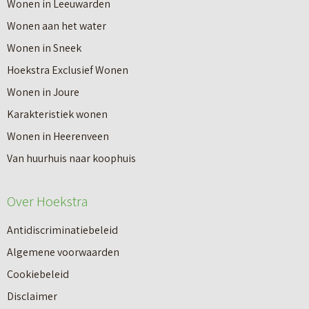
Wonen in Leeuwarden
I
v
Wonen aan het water
n
e
Wonen in Sneek
8
r
Hoekstra Exclusief Wonen
s
V
Wonen in Joure
t
a
Karakteristiek wonen
a
n
Wonen in Heerenveen
p
n
Van huurhuis naar koophuis
p
i
e
e
Over Hoekstra
n
u
n
Antidiscriminatiebeleid
w
a
Algemene voorwaarden
b
a
Cookiebeleid
o
r
Disclaimer
u