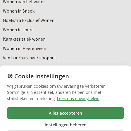
Wonen aan het water
n
e
Wonen in Sneek
8
Makelaardij
r
Hoekstra Exclusief Wonen
s
V
Wonen in Joure
t
Nieuwbouw
a
Karakteristiek wonen
a
n
Wonen in Heerenveen
p
n
Huren
Van huurhuis naar koophuis
p
i
e
e
🍪 Cookie instellingen
Over Hoekstra
n
Bedrijfsmakelaardij
u
Wij gebruiken cookies om uw ervaring te verbeteren.
n
Antidiscriminatiebeleid
Sommige zijn essentieel, anderen helpen ons met
w
a
Algemene voorwaarden
Vastgoedbeheer
statistieken en marketing.
Lees ons privacybeleid
.
b
a
Cookiebeleid
o
Alles accepteren
r
Disclaimer
VvE beheer
u
e
Instellingen beheren
ESG-Beleid
w