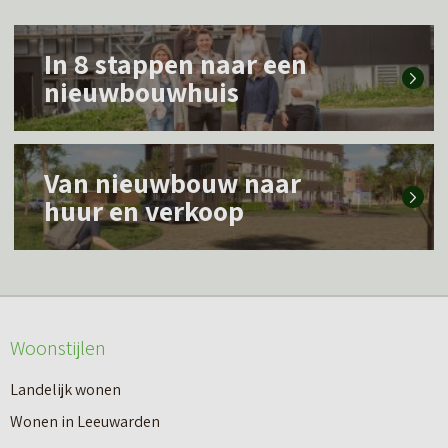
L
In 8 stappen naar een
e
nieuwbouwhuis
e
s
L
m
Van nieuwbouw naar
e
e
huur en verkoop
e
e
s
r
m
o
e
v
Woonstijlen
e
e
r
Landelijk wonen
r
o
Wonen in Leeuwarden
I
v