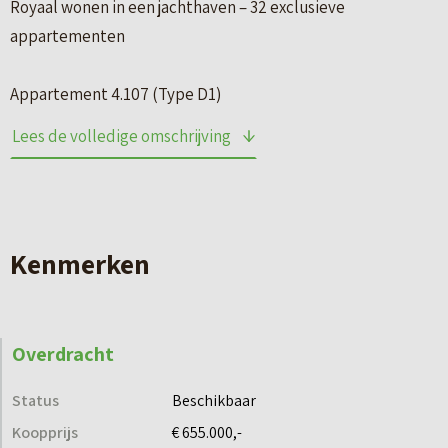
Royaal wonen in een jachthaven – 32 exclusieve
appartementen
Appartement 4.107 (Type D1)
Lees de volledige omschrijving
KENMERKEN:
– Gebruiksoppervlakte: circa 132 m2
– Aantal slaapkamers: 3
– Buitenruimte: balkon circa 18 m2 – op het oosten
Kenmerken
– Woonlaag: eerste woonlaag
– Inpandige berging
– Eigen parkeerplaats
Overdracht
– Energielabel A++
Status
Beschikbaar
Goed om te weten: jouw nieuwe appartement in Kaap
Koopprijs
€ 655.000,-
Zoutepoel wordt volledig afgewerkt opgeleverd, inclusief