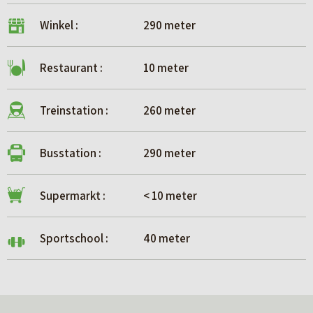
maakt Kaap Zoutepoel tot een geweldige plek om te
Winkel :
290 meter
wonen.
Restaurant :
10 meter
Wil je meer informatie? Neem dan contact met ons op of
neem een kijkje op de projectwebsite.
Treinstation :
260 meter
Busstation :
290 meter
Supermarkt :
< 10 meter
Sportschool :
40 meter