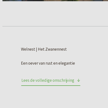
Welnest | Het Zwanennest
Een oever van rust en elegantie
Aan het water, waar zwanen statig voorbijglijden e
Lees de volledige omschrijving
ensemble van tien woningen met een uitzonderlijke 
gevoel van rust, ruimte en verbondenheid met de 
Wat dit blok bijzonder maakt, is niet alleen de li
van de kavels. Aan de voorzijde van elke woning b