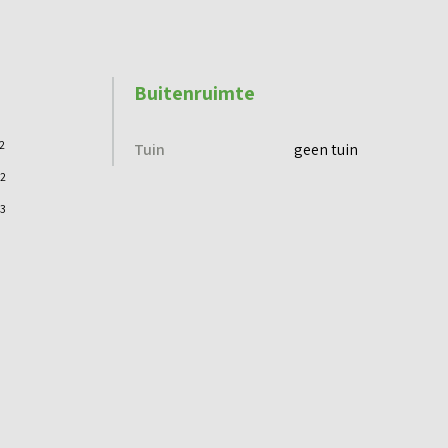
Buitenruimte
2
Tuin
geen tuin
2
3