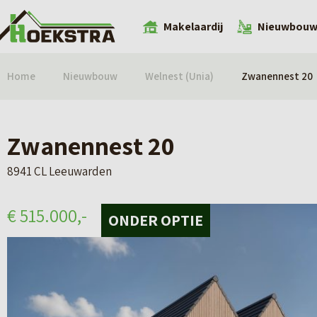
Makelaardij
Nieuwbou
Home
Nieuwbouw
Welnest (Unia)
Zwanennest 20
Zwanennest 20
8941 CL Leeuwarden
€ 515.000,-
ONDER OPTIE