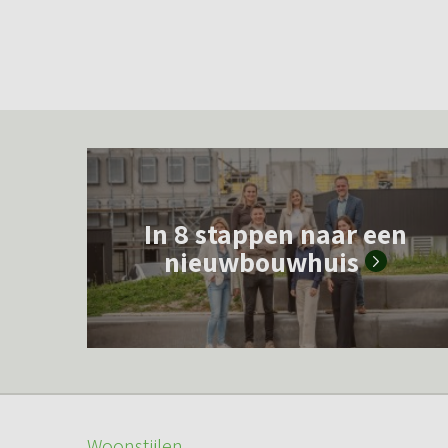
L
e
In 8 stappen naar een
e
nieuwbouwhuis
s
m
e
e
r
o
Woonstijlen