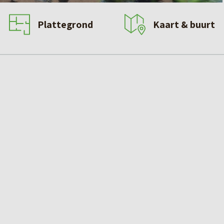
Plattegrond
Kaart & buurt
n de horizon open voelt, ligt Het Zwanennest – een uniek
ligging en architectuur. Hier ervaar je het ultieme
natuur.
gging aan het water, maar ook de slimme en speelse opzet
evindt zich een eigen parkeerplek en berging, gevolgd