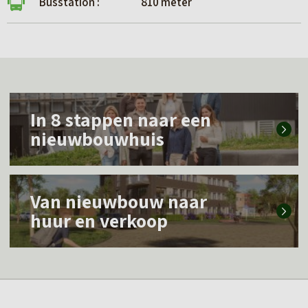
Busstation :
810 meter
L
In 8 stappen naar een
e
nieuwbouwhuis
e
s
L
m
Van nieuwbouw naar
e
e
huur en verkoop
e
e
s
r
m
o
e
v