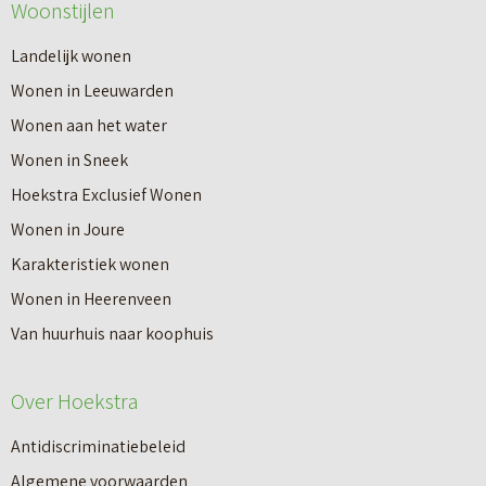
Woonstijlen
e
e
r
Landelijk wonen
r
o
Wonen in Leeuwarden
I
v
Wonen aan het water
n
e
Wonen in Sneek
8
r
Hoekstra Exclusief Wonen
s
V
Wonen in Joure
t
a
Karakteristiek wonen
a
n
Wonen in Heerenveen
p
n
Van huurhuis naar koophuis
p
i
e
e
Over Hoekstra
n
u
n
Antidiscriminatiebeleid
w
a
Algemene voorwaarden