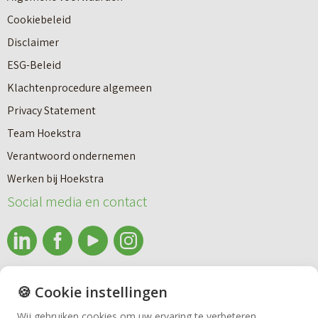
b
a
Cookiebeleid
o
r
Disclaimer
u
e
ESG-Beleid
w
e
Klachtenprocedure algemeen
n
n
Privacy Statement
a
n
Team Hoekstra
a
Makelaardij
i
Verantwoord ondernemen
r
e
Werken bij Hoekstra
h
Nieuwbouw
u
Social media en contact
u
w
u
b
Huren
r
o
e
info@makelaardijhoekstra.nl
u
🍪 Cookie instellingen
Bedrijfsmakelaardij
n
Alle contactgegevens
w
Wij gebruiken cookies om uw ervaring te verbeteren.