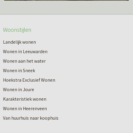
s
r
m
o
e
v
Woonstijlen
e
e
r
Landelijk wonen
r
o
Wonen in Leeuwarden
I
v
Wonen aan het water
n
e
Wonen in Sneek
8
r
Hoekstra Exclusief Wonen
s
V
Wonen in Joure
t
a
Karakteristiek wonen
a
n
Wonen in Heerenveen
p
n
Van huurhuis naar koophuis
p
i
e