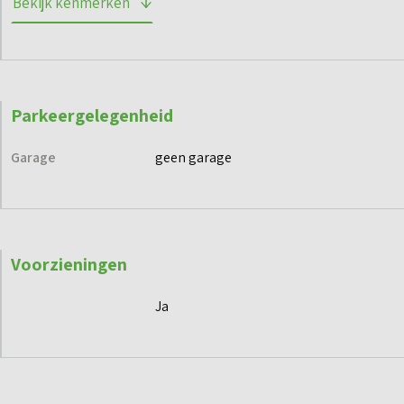
Bekijk kenmerken
Wil je meer informatie over dit project? Schrijf je dan in via
de projectwebsite (www.aandekademiddelsee.nl) of neem
contact met ons op.
Parkeergelegenheid
Garage
geen garage
Voorzieningen
Ja