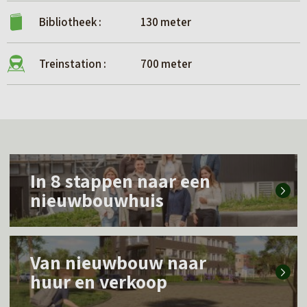
Bibliotheek :
130 meter
Treinstation :
700 meter
L
In 8 stappen naar een
e
nieuwbouwhuis
e
s
L
m
Van nieuwbouw naar
e
e
huur en verkoop
e
e