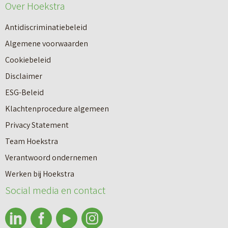
e
Over Hoekstra
n
u
n
Antidiscriminatiebeleid
w
a
Algemene voorwaarden
b
a
Cookiebeleid
o
r
Disclaimer
u
e
ESG-Beleid
w
e
Klachtenprocedure algemeen
n
n
Privacy Statement
a
n
Team Hoekstra
a
Makelaardij
i
Verantwoord ondernemen
r
e
Werken bij Hoekstra
h
Nieuwbouw
u
Social media en contact
u
w
u
b
Huren