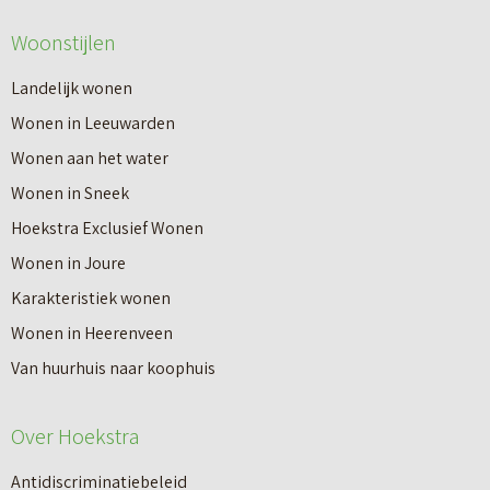
e
v
Woonstijlen
e
e
r
Landelijk wonen
r
o
Wonen in Leeuwarden
I
v
Wonen aan het water
n
e
Wonen in Sneek
8
r
Hoekstra Exclusief Wonen
s
V
Wonen in Joure
t
a
Karakteristiek wonen
a
n
Wonen in Heerenveen
p
n
Van huurhuis naar koophuis
p
i
e
e
Over Hoekstra
n
u
n
Antidiscriminatiebeleid