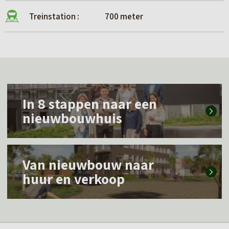
Treinstation :
700 meter
L
In 8 stappen naar een
e
nieuwbouwhuis
e
s
L
m
Van nieuwbouw naar
e
e
huur en verkoop
e
e
s
r
m
o