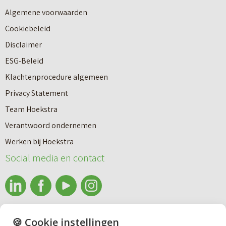
w
a
Algemene voorwaarden
b
a
Cookiebeleid
o
r
Disclaimer
u
e
ESG-Beleid
w
e
Klachtenprocedure algemeen
n
n
Privacy Statement
a
n
Team Hoekstra
a
Makelaardij
i
Verantwoord ondernemen
r
e
Werken bij Hoekstra
h
Nieuwbouw
u
Social media en contact
u
w
u
b
Huren
r
o
e
info@makelaardijhoekstra.nl
u
🍪 Cookie instellingen
Bedrijfsmakelaardij