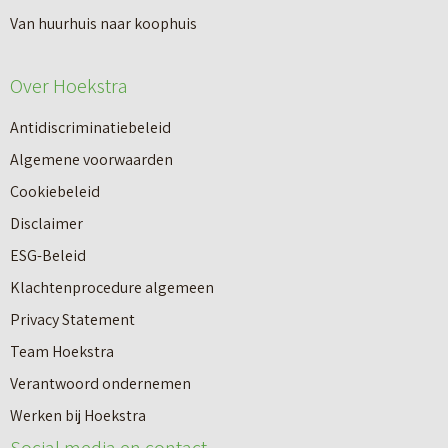
n
Van huurhuis naar koophuis
p
i
e
e
Over Hoekstra
n
u
n
Antidiscriminatiebeleid
w
a
Algemene voorwaarden
b
a
Cookiebeleid
o
r
Disclaimer
u
e
ESG-Beleid
w
e
Klachtenprocedure algemeen
n
n
Privacy Statement
a
n
Team Hoekstra
a
Makelaardij
i
Verantwoord ondernemen
r
e
Werken bij Hoekstra
h
Nieuwbouw
u