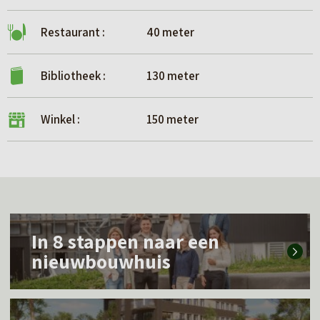
Restaurant :
40 meter
Bibliotheek :
130 meter
Winkel :
150 meter
L
In 8 stappen naar een
e
nieuwbouwhuis
e
s
L
m