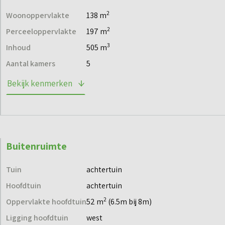
2
Woonoppervlakte
138 m
2
Perceeloppervlakte
197 m
3
Inhoud
505 m
Aantal kamers
5
Bekijk kenmerken
Buitenruimte
Tuin
achtertuin
Hoofdtuin
achtertuin
2
Oppervlakte hoofdtuin
52 m
(6.5m bij 8m)
Ligging hoofdtuin
west