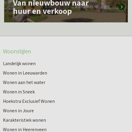
Van nieuwbouw naar
e
e
huur en verkoop
e
e
s
r
m
o
e
v
Woonstijlen
e
e
r
Landelijk wonen
r
o
Wonen in Leeuwarden
I
v
Wonen aan het water
n
e
Wonen in Sneek
8
r
Hoekstra Exclusief Wonen
s
V
Wonen in Joure
t
a
Karakteristiek wonen
a
n
Wonen in Heerenveen
p