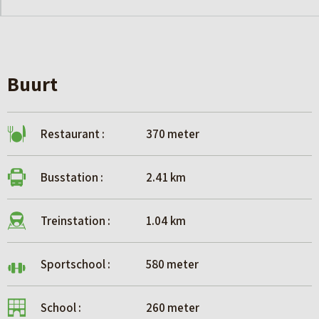
hectische dagen. Voor de woning vind je een autoluwe
straat, achter de woning ligt het groen van wadi of grenst
aan de Potmarge. Dit maakt het tot een heerlijke plek voor
gezinnen, spelende kinderen en liefhebbers van het
Buurt
buitenleven. De woningen zijn duurzaam gebouwd (A+++),
rustig gelegen en in huis voelt het elk seizoen behaaglijk
aan.
Restaurant :
370 meter
Heb je vragen over deze woningen? Neem dan contact met
Busstation :
2.41 km
ons op via:
nieuwbouw@makelaardijhoekstra .nl
Treinstation :
1.04 km
058- 233 7382
Sportschool :
580 meter
School :
260 meter