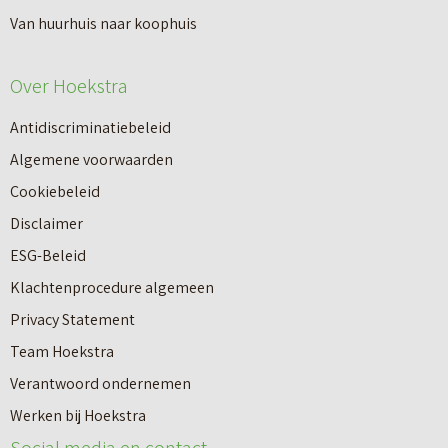
n
Van huurhuis naar koophuis
p
i
e
e
Over Hoekstra
n
u
n
Antidiscriminatiebeleid
w
a
Algemene voorwaarden
b
a
Cookiebeleid
o
r
Disclaimer
u
e
ESG-Beleid
w
e
Klachtenprocedure algemeen
n
n
Privacy Statement
a
n
Team Hoekstra
a
Makelaardij
i
Verantwoord ondernemen
r
e
Werken bij Hoekstra
h
Nieuwbouw
u