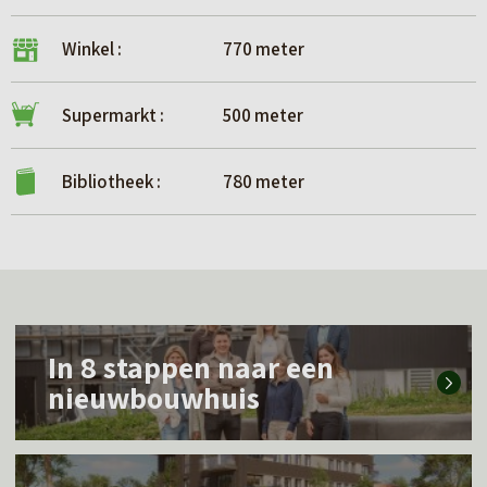
Winkel :
770 meter
Supermarkt :
500 meter
Bibliotheek :
780 meter
L
In 8 stappen naar een
e
nieuwbouwhuis
e
s
L
m