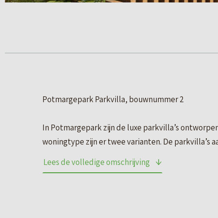
Potmargepark Parkvilla, bouwnummer 2
In Potmargepark zijn de luxe parkvilla’s ontworpe
woningtype zijn er twee varianten. De parkvilla’s
en de parkvilla’s aan de noordzijde van maar liefst
Lees de volledige omschrijving
ca. 253 m² tot ca. 324 m². De parkvilla’s aan de zu
Potmarge. De parkvilla’s aan de noordzijde hebben 
speelkamer. Op de eerste verdieping vind je drie