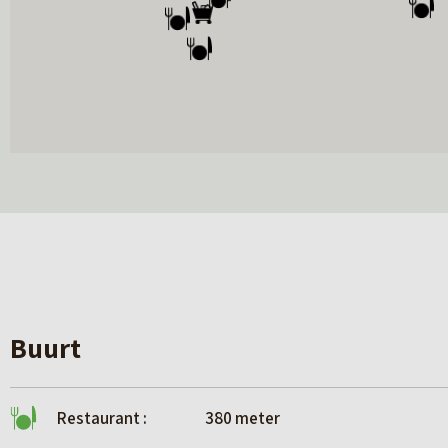
nieuwbouw@makelaardijhoekstra .nl
058- 233 7382
Buurt
Restaurant :
380 meter