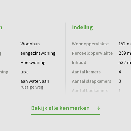
 berging)
m breed
m
Indeling
Woonhuis
Woonoppervlakte
152 m
g
eengezinswoning
Perceeloppervlakte
289 m
g
Hoekwoning
Inhoud
532 m
. 9 m² met een uitbreidingsmogelijkheid
ning
luxe
Aantal kamers
4
sloopbestendig, of kies voor een extra leefruimte
aan water, aan
Aantal slaapkamers
3
rustige weg
ouwd
Aantal badkamers
1
Aantal verdiepingen
2
Bekijk alle kenmerken
en rust en stadse levendigheid samen. In de nieuwe
legenheid
Dak
taal 18 geschakelde stadsvilla’s, 6 parkvilla’s, 38