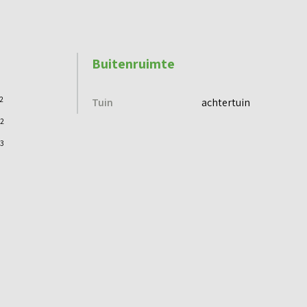
Buitenruimte
2
Tuin
achtertuin
2
3
Voorzieningen