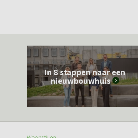
L
e
In 8 stappen naar een
e
nieuwbouwhuis
s
m
e
e
r
o
Woonstijlen