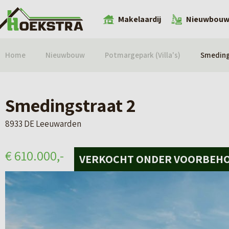
Makelaardij
Nieuwbou
Home
Nieuwbouw
Potmargepark (Villa's)
Smeding
Smedingstraat 2
8933 DE Leeuwarden
€ 610.000,-
VERKOCHT ONDER VOORBEH