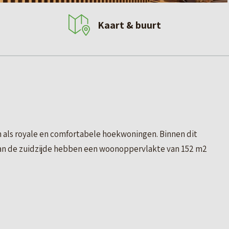
Kaart & buurt
n als royale en comfortabele hoekwoningen. Binnen dit
 aan de zuidzijde hebben een woonoppervlakte van 152 m2
 160 m². De woningen liggen op riante kavels variërend van
idzijde beschikken over een riante uitbouw met zicht op de
juist een extra ruimte voor bijvoorbeeld een werk- of
 slaapkamers en een comfortabele badkamer.