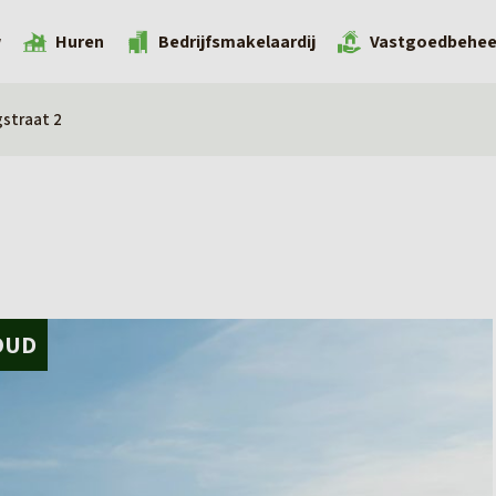
w
Huren
Bedrijfsmakelaardij
Vastgoedbehee
straat 2
OUD