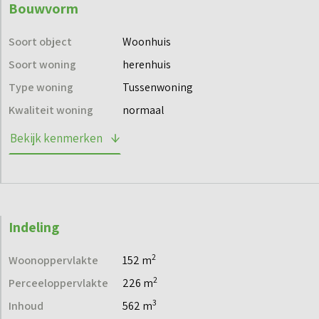
Bouwvorm
alle mogelijkheden.
Soort object
Woonhuis
Soort woning
herenhuis
Type woning
Tussenwoning
Kwaliteit woning
normaal
Bekijk kenmerken
Indeling
2
Woonoppervlakte
152 m
2
Perceeloppervlakte
226 m
3
Inhoud
562 m