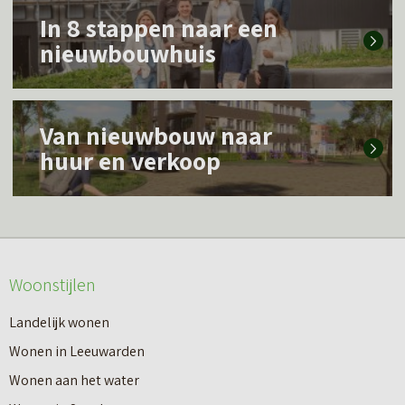
L
In 8 stappen naar een
e
nieuwbouwhuis
e
s
L
m
Van nieuwbouw naar
e
e
huur en verkoop
e
e
s
r
m
o
e
v
Woonstijlen
e
e
r
Landelijk wonen
r
o
Wonen in Leeuwarden
I
v
Wonen aan het water
n
e