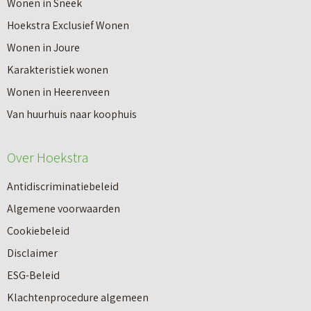
Wonen in Sneek
8
r
Hoekstra Exclusief Wonen
s
V
Wonen in Joure
t
a
Karakteristiek wonen
a
n
Wonen in Heerenveen
p
n
Van huurhuis naar koophuis
p
i
e
e
Over Hoekstra
n
u
n
Antidiscriminatiebeleid
w
a
Algemene voorwaarden
b
a
Cookiebeleid
o
r
Disclaimer
u
e
ESG-Beleid
w
e
Klachtenprocedure algemeen
n