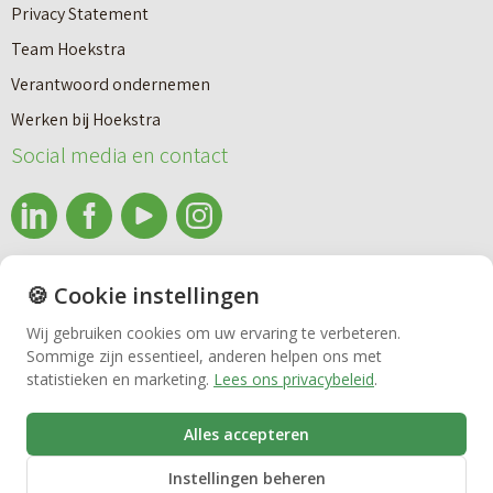
n
Privacy Statement
a
n
Team Hoekstra
a
Makelaardij
i
Verantwoord ondernemen
r
e
Werken bij Hoekstra
h
Nieuwbouw
u
Social media en contact
u
w
u
b
Huren
r
o
e
info@makelaardijhoekstra.nl
u
🍪 Cookie instellingen
Bedrijfsmakelaardij
n
Alle contactgegevens
w
Wij gebruiken cookies om uw ervaring te verbeteren.
v
Sommige zijn essentieel, anderen helpen ons met
Bekijk de laatste nieuwsbrief van Makelaardij Hoekstra
h
Vastgoedbeheer
statistieken en marketing.
Lees ons privacybeleid
.
e
Inschrijven nieuwsbrief Makelaardij Hoekstra
u
r
i
Alles accepteren
VvE beheer
k
s
Instellingen beheren
o