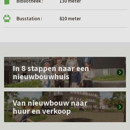
Bibliotheek :
130 meter
Busstation :
810 meter
L
In 8 stappen naar een
e
nieuwbouwhuis
e
s
L
m
Van nieuwbouw naar
e
e
huur en verkoop
e
e
s
r