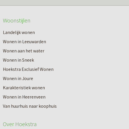
m
o
e
v
Woonstijlen
e
e
r
Landelijk wonen
r
o
Wonen in Leeuwarden
I
v
Wonen aan het water
n
e
Wonen in Sneek
8
r
Hoekstra Exclusief Wonen
s
V
Wonen in Joure
t
a
Karakteristiek wonen
a
n
Wonen in Heerenveen
p
n
Van huurhuis naar koophuis
p
i
e
e
Over Hoekstra
n