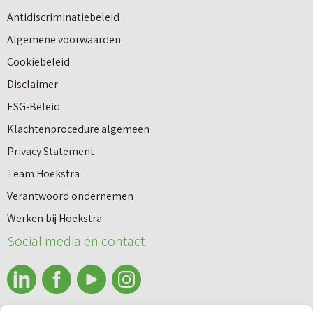
u
n
Antidiscriminatiebeleid
w
a
Algemene voorwaarden
b
a
Cookiebeleid
o
r
Disclaimer
u
e
ESG-Beleid
w
e
Klachtenprocedure algemeen
n
n
Privacy Statement
a
n
Team Hoekstra
a
Makelaardij
i
Verantwoord ondernemen
r
e
Werken bij Hoekstra
h
Nieuwbouw
u
Social media en contact
u
w
u
b
Huren
r
o