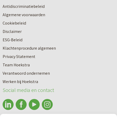
u
n
Antidiscriminatiebeleid
w
a
Algemene voorwaarden
b
a
Cookiebeleid
o
r
Disclaimer
u
e
ESG-Beleid
w
e
Klachtenprocedure algemeen
n
n
Privacy Statement
a
n
Team Hoekstra
a
Makelaardij
i
Verantwoord ondernemen
r
e
Werken bij Hoekstra
h
Nieuwbouw
u
Social media en contact
u
w
u
b
Huren
r
o