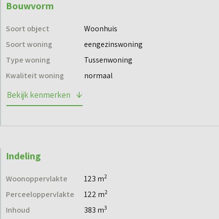
Bouwvorm
hobbyatelier. Met een zolder van circa 26 m² kun je
gemakkelijk een extra slaapkamer creëren. Kortom: ruimte
Soort object
Woonhuis
genoeg om te wonen en te leven zoals jij dat wilt.
Soort woning
eengezinswoning
Type woning
Tussenwoning
Wil je meer informatie over deze woning? Neem dan contact
Kwaliteit woning
normaal
met ons op en we vertellen je graag meer.
Bekijk kenmerken
Indeling
2
Woonoppervlakte
123 m
2
Perceeloppervlakte
122 m
3
Inhoud
383 m