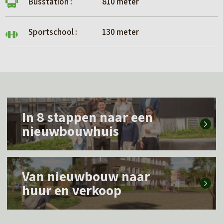
Busstation :
810 meter
Sportschool :
130 meter
L
In 8 stappen naar een
e
nieuwbouwhuis
e
s
L
m
Van nieuwbouw naar
e
e
huur en verkoop
e
e
s
r