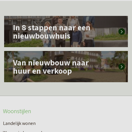
L
In 8 stappen naar een
e
nieuwbouwhuis
e
s
L
m
Van nieuwbouw naar
e
e
huur en verkoop
e
e
s
r
m
o
e
v
Woonstijlen
e
e
r
Landelijk wonen
r
o