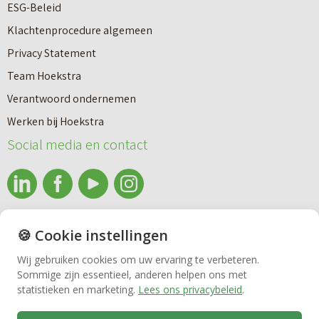
e
ESG-Beleid
w
e
Klachtenprocedure algemeen
n
n
Privacy Statement
a
n
Team Hoekstra
a
Makelaardij
i
Verantwoord ondernemen
r
e
Werken bij Hoekstra
h
Nieuwbouw
u
Social media en contact
u
w
u
b
Huren
r
o
e
info@makelaardijhoekstra.nl
u
🍪 Cookie instellingen
Bedrijfsmakelaardij
n
Alle contactgegevens
w
Wij gebruiken cookies om uw ervaring te verbeteren.
v
Sommige zijn essentieel, anderen helpen ons met
Bekijk de laatste nieuwsbrief van Makelaardij Hoekstra
h
Vastgoedbeheer
statistieken en marketing.
Lees ons privacybeleid
.
e
Inschrijven nieuwsbrief Makelaardij Hoekstra
u
r