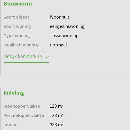
Bouwvorm
hobbyatelier. Met een zolder van circa 26 m² kun je
gemakkelijk een extra slaapkamer creëren. Kortom: ruimte
Soort object
Woonhuis
genoeg om te wonen en te leven zoals jij dat wilt.
Soort woning
eengezinswoning
Type woning
Tussenwoning
Kwaliteit woning
normaal
Bekijk kenmerken
Indeling
2
Woonoppervlakte
123 m
2
Perceeloppervlakte
128 m
3
Inhoud
383 m