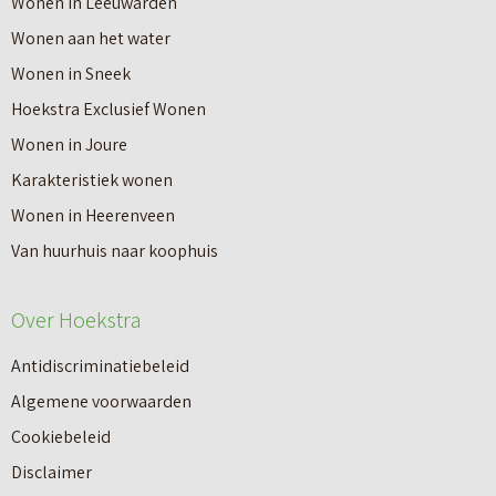
Wonen in Leeuwarden
I
v
Wonen aan het water
n
e
Wonen in Sneek
8
r
Hoekstra Exclusief Wonen
s
V
Wonen in Joure
t
a
Karakteristiek wonen
a
n
Wonen in Heerenveen
p
n
Van huurhuis naar koophuis
p
i
e
e
Over Hoekstra
n
u
n
Antidiscriminatiebeleid
w
a
Algemene voorwaarden
b
a
Cookiebeleid
o
r
Disclaimer
u