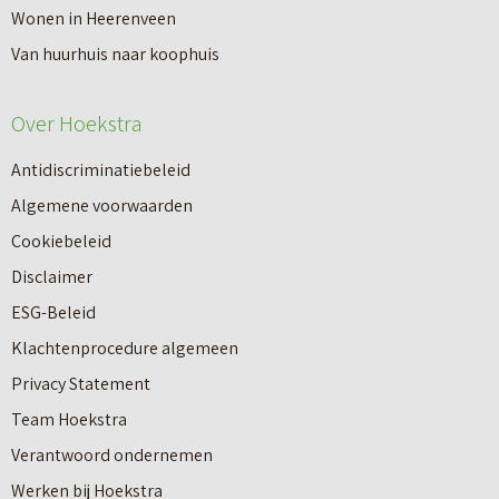
n
Wonen in Heerenveen
p
n
Van huurhuis naar koophuis
p
i
e
e
Over Hoekstra
n
u
n
Antidiscriminatiebeleid
w
a
Algemene voorwaarden
b
a
Cookiebeleid
o
r
Disclaimer
u
e
ESG-Beleid
w
e
Klachtenprocedure algemeen
n
n
Privacy Statement
a
n
Team Hoekstra
a
Makelaardij
i
Verantwoord ondernemen
r
e
Werken bij Hoekstra