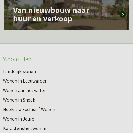
L
m
Van nieuwbouw naar
e
e
huur en verkoop
e
e
s
r
m
o
e
v
Woonstijlen
e
e
r
Landelijk wonen
r
o
Wonen in Leeuwarden
I
v
Wonen aan het water
n
e
Wonen in Sneek
8
r
Hoekstra Exclusief Wonen
s
V
Wonen in Joure
t
a
Karakteristiek wonen
a