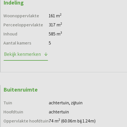
Indeling
2
Woonoppervlakte
161 m
Wil je meer informatie? Neem dan een kijkje op de
projectwebsite of neem contact met ons op. We helpen je
2
Perceeloppervlakte
317 m
graag.
3
Inhoud
585 m
Aantal kamers
5
Bekijk kenmerken
Buitenruimte
Tuin
achtertuin, zijtuin
Hoofdtuin
achtertuin
2
Oppervlakte hoofdtuin
74 m
(60.06m bij 1.24m)