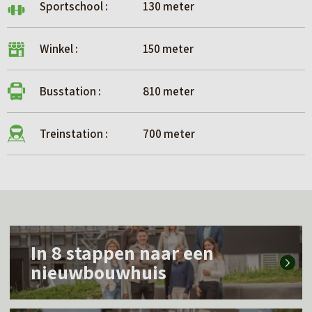
Sportschool :
130 meter
Winkel :
150 meter
Busstation :
810 meter
Treinstation :
700 meter
L
In 8 stappen naar een
e
nieuwbouwhuis
e
s