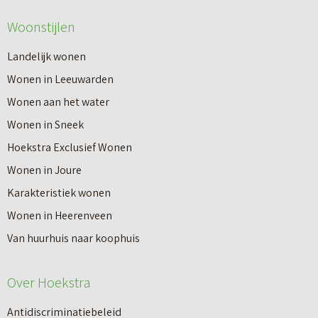
e
v
Woonstijlen
e
e
r
Landelijk wonen
r
o
Wonen in Leeuwarden
I
v
Wonen aan het water
n
e
Wonen in Sneek
8
r
Hoekstra Exclusief Wonen
s
V
Wonen in Joure
t
a
Karakteristiek wonen
a
n
Wonen in Heerenveen
p
n
Van huurhuis naar koophuis
p
i
e
e
Over Hoekstra
n
u
n
Antidiscriminatiebeleid