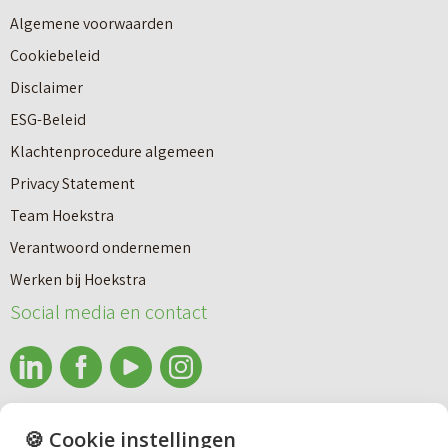
w
a
Algemene voorwaarden
b
a
Cookiebeleid
o
r
Disclaimer
u
e
ESG-Beleid
w
e
Klachtenprocedure algemeen
n
n
Privacy Statement
a
n
Team Hoekstra
a
Makelaardij
i
Verantwoord ondernemen
r
e
Werken bij Hoekstra
h
Nieuwbouw
u
Social media en contact
u
w
u
b
Huren
r
o
e
info@makelaardijhoekstra.nl
u
🍪 Cookie instellingen
Bedrijfsmakelaardij