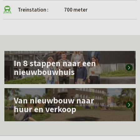
Treinstation :
700 meter
L
In 8 stappen naar een
e
nieuwbouwhuis
e
s
L
m
Van nieuwbouw naar
e
e
huur en verkoop
e
e
s
r
m
o