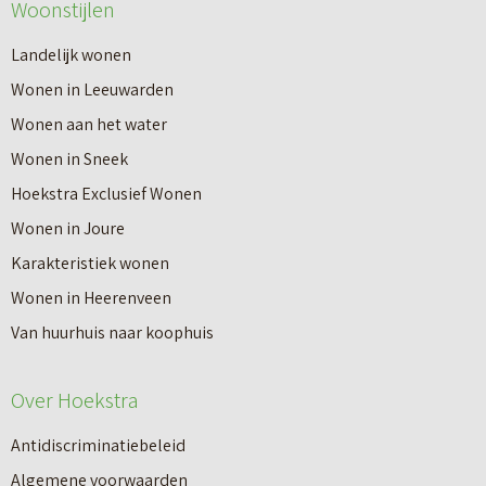
Woonstijlen
e
e
r
Landelijk wonen
r
o
Wonen in Leeuwarden
I
v
Wonen aan het water
n
e
Wonen in Sneek
8
r
Hoekstra Exclusief Wonen
s
V
Wonen in Joure
t
a
Karakteristiek wonen
a
n
Wonen in Heerenveen
p
n
Van huurhuis naar koophuis
p
i
e
e
Over Hoekstra
n
u
n
Antidiscriminatiebeleid
w
a
Algemene voorwaarden