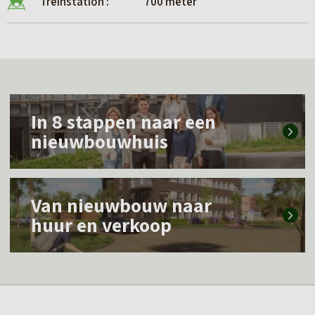
Treinstation :
700 meter
L
In 8 stappen naar een
e
nieuwbouwhuis
e
s
L
m
Van nieuwbouw naar
e
e
huur en verkoop
e
e
s
r
m
o
e
v