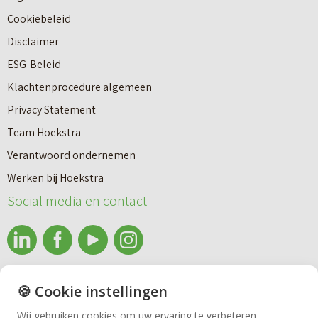
b
a
Cookiebeleid
o
r
Disclaimer
u
e
ESG-Beleid
w
e
Klachtenprocedure algemeen
n
n
Privacy Statement
a
n
Team Hoekstra
a
Makelaardij
i
Verantwoord ondernemen
r
e
Werken bij Hoekstra
h
Nieuwbouw
u
Social media en contact
u
w
u
b
Huren
r
o
e
info@makelaardijhoekstra.nl
u
🍪 Cookie instellingen
Bedrijfsmakelaardij
n
Alle contactgegevens
w
Wij gebruiken cookies om uw ervaring te verbeteren.