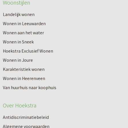
Woonstijlen
e
e
r
Landelijk wonen
r
o
Wonen in Leeuwarden
I
v
Wonen aan het water
n
e
Wonen in Sneek
8
r
Hoekstra Exclusief Wonen
s
V
Wonen in Joure
t
a
Karakteristiek wonen
a
n
Wonen in Heerenveen
p
n
Van huurhuis naar koophuis
p
i
e
e
Over Hoekstra
n
u
n
Antidiscriminatiebeleid
w
a
Algemene voorwaarden