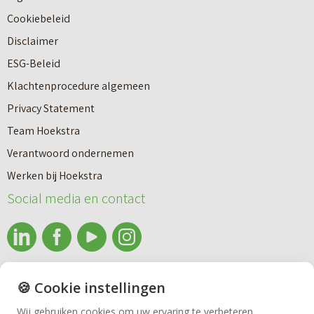
b
a
Cookiebeleid
o
r
Disclaimer
u
e
ESG-Beleid
w
e
Klachtenprocedure algemeen
n
n
Privacy Statement
a
n
Team Hoekstra
a
Makelaardij
i
Verantwoord ondernemen
r
e
Werken bij Hoekstra
h
Nieuwbouw
u
Social media en contact
u
w
u
b
Huren
r
o
e
info@makelaardijhoekstra.nl
u
🍪 Cookie instellingen
Bedrijfsmakelaardij
n
Alle contactgegevens
w
Wij gebruiken cookies om uw ervaring te verbeteren.