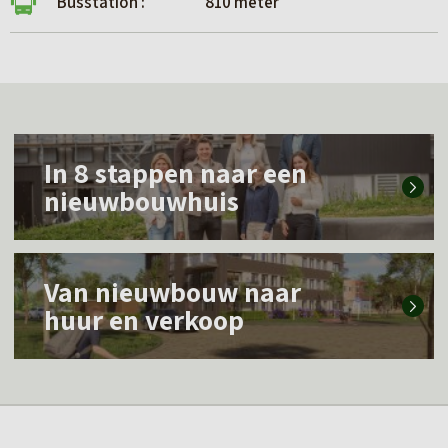
Busstation :
810 meter
L
In 8 stappen naar een
e
nieuwbouwhuis
e
s
L
m
Van nieuwbouw naar
e
e
huur en verkoop
e
e
s
r
m
o
e
v