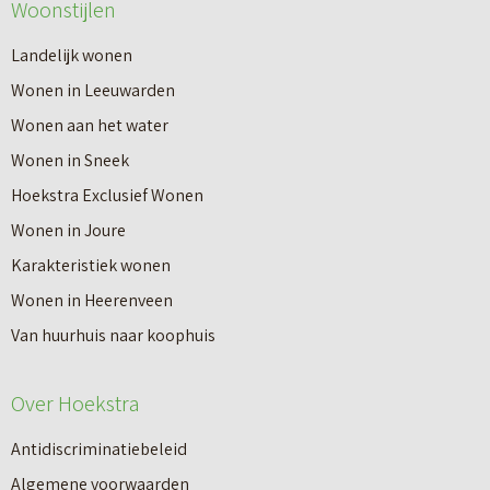
Woonstijlen
e
e
r
Landelijk wonen
r
o
Wonen in Leeuwarden
I
v
Wonen aan het water
n
e
Wonen in Sneek
8
r
Hoekstra Exclusief Wonen
s
V
Wonen in Joure
t
a
Karakteristiek wonen
a
n
Wonen in Heerenveen
p
n
Van huurhuis naar koophuis
p
i
e
e
Over Hoekstra
n
u
n
Antidiscriminatiebeleid
w
a
Algemene voorwaarden