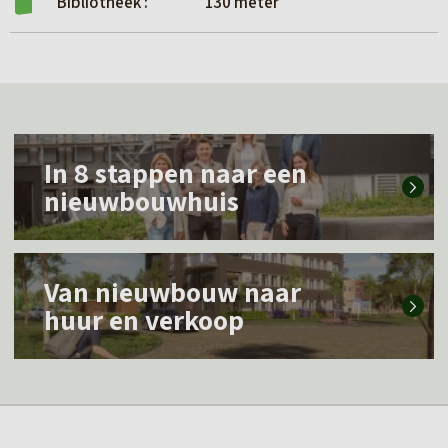
Bibliotheek :
130 meter
L
In 8 stappen naar een
e
nieuwbouwhuis
e
s
L
m
Van nieuwbouw naar
e
e
huur en verkoop
e
e
s
r
m
o
e
v