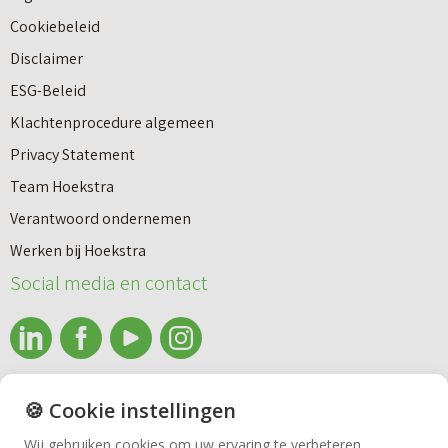
b
a
Cookiebeleid
o
r
Disclaimer
u
e
ESG-Beleid
w
e
Klachtenprocedure algemeen
n
n
Privacy Statement
a
n
Team Hoekstra
a
Makelaardij
i
Verantwoord ondernemen
r
e
Werken bij Hoekstra
h
Nieuwbouw
u
Social media en contact
u
w
u
b
Huren
r
o
e
info@makelaardijhoekstra.nl
u
🍪 Cookie instellingen
Bedrijfsmakelaardij
n
Alle contactgegevens
w
Wij gebruiken cookies om uw ervaring te verbeteren.